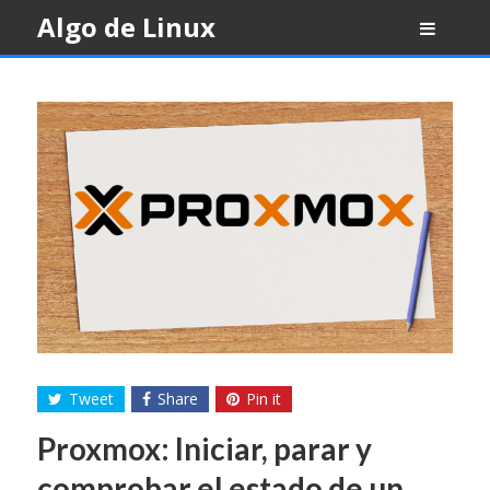
Skip
Algo de Linux
to
content
Tweet
Share
Pin it
Proxmox: Iniciar, parar y
comprobar el estado de un