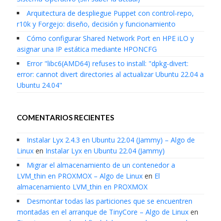
Arquitectura de despliegue Puppet con control-repo,
r10k y Forgejo: diseño, decisión y funcionamiento
Cómo configurar Shared Network Port en HPE iLO y
asignar una IP estática mediante HPONCFG
Error "libc6(AMD64) refuses to install: "dpkg-divert:
error: cannot divert directories al actualizar Ubuntu 22.04 a
Ubuntu 24.04"
COMENTARIOS RECIENTES
Instalar Lyx 2.4.3 en Ubuntu 22.04 (Jammy) – Algo de
Linux
en
Instalar Lyx en Ubuntu 22.04 (Jammy)
Migrar el almacenamiento de un contenedor a
LVM_thin en PROXMOX – Algo de Linux
en
El
almacenamiento LVM_thin en PROXMOX
Desmontar todas las particiones que se encuentren
montadas en el arranque de TinyCore – Algo de Linux
en