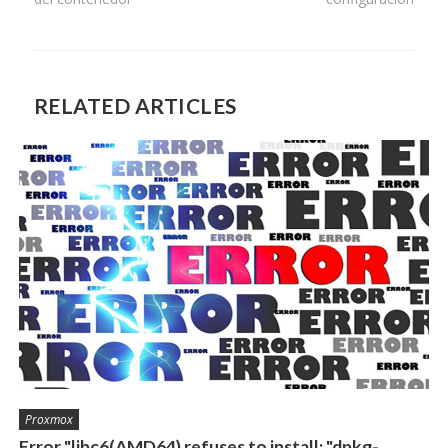
RELATED ARTICLES
Proxmox
Error "libc6(AMD64) refuses to install: "dpkg-