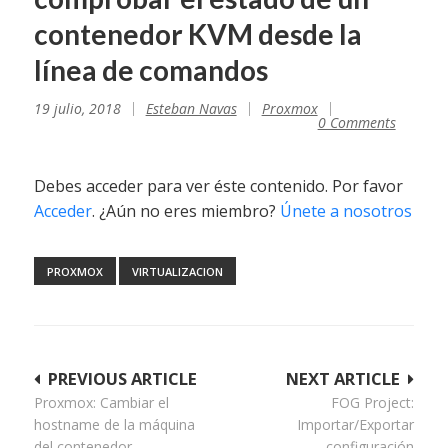
contenedor KVM desde la
línea de comandos
19 julio, 2018
Esteban Navas
Proxmox
0 Comments
Debes acceder para ver éste contenido. Por favor
Acceder
. ¿Aún no eres miembro?
Únete a nosotros
PROXMOX
VIRTUALIZACION
Navegación
PREVIOUS ARTICLE
NEXT ARTICLE
Proxmox: Cambiar el
FOG Project:
de
hostname de la máquina
Importar/Exportar
entradas
del contenedor
configuración