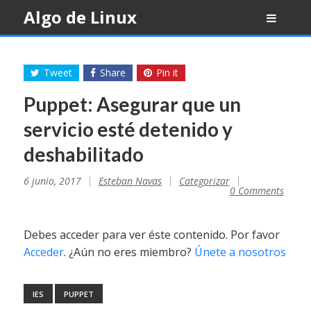
Skip
Algo de Linux
to
content
Tweet
Share
Pin it
Puppet: Asegurar que un
servicio esté detenido y
deshabilitado
6 junio, 2017
Esteban Navas
Categorizar
0 Comments
Debes acceder para ver éste contenido. Por favor
Acceder
. ¿Aún no eres miembro?
Únete a nosotros
IES
PUPPET