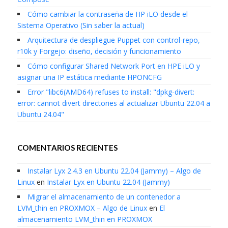
Cómo cambiar la contraseña de HP iLO desde el
Sistema Operativo (Sin saber la actual)
Arquitectura de despliegue Puppet con control-repo,
r10k y Forgejo: diseño, decisión y funcionamiento
Cómo configurar Shared Network Port en HPE iLO y
asignar una IP estática mediante HPONCFG
Error "libc6(AMD64) refuses to install: "dpkg-divert:
error: cannot divert directories al actualizar Ubuntu 22.04 a
Ubuntu 24.04"
COMENTARIOS RECIENTES
Instalar Lyx 2.4.3 en Ubuntu 22.04 (Jammy) – Algo de
Linux
en
Instalar Lyx en Ubuntu 22.04 (Jammy)
Migrar el almacenamiento de un contenedor a
LVM_thin en PROXMOX – Algo de Linux
en
El
almacenamiento LVM_thin en PROXMOX