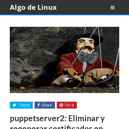
Skip
Algo de Linux
to
content
Tweet
Share
Pin it
puppetserver2: Eliminar y
regenerar certificados en