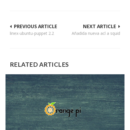
Navegación
PREVIOUS ARTICLE
NEXT ARTICLE
linex-ubuntu-puppet 2.2
Añadida nueva acl a squid
de
entradas
RELATED ARTICLES