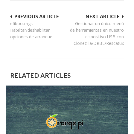
Navegación
PREVIOUS ARTICLE
NEXT ARTICLE
efibootmgr:
Gestionar un único menú
de
Habilitar/deshabilitar
de herramientas en nuestro
entradas
opciones de arranque
dispositivo USB con
Clonezilla/DRBL/Rescatux
RELATED ARTICLES