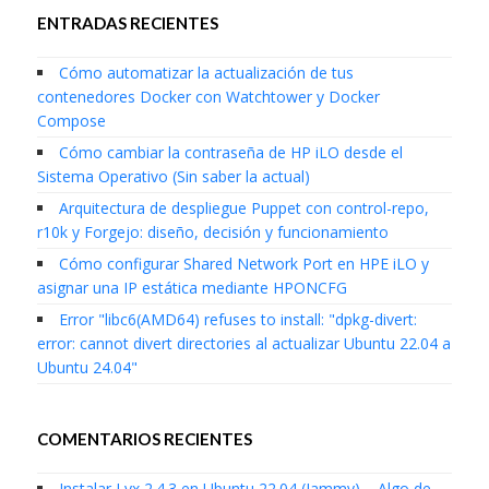
ENTRADAS RECIENTES
Cómo automatizar la actualización de tus
contenedores Docker con Watchtower y Docker
Compose
Cómo cambiar la contraseña de HP iLO desde el
Sistema Operativo (Sin saber la actual)
Arquitectura de despliegue Puppet con control-repo,
r10k y Forgejo: diseño, decisión y funcionamiento
Cómo configurar Shared Network Port en HPE iLO y
asignar una IP estática mediante HPONCFG
Error "libc6(AMD64) refuses to install: "dpkg-divert:
error: cannot divert directories al actualizar Ubuntu 22.04 a
Ubuntu 24.04"
COMENTARIOS RECIENTES
Instalar Lyx 2.4.3 en Ubuntu 22.04 (Jammy) – Algo de