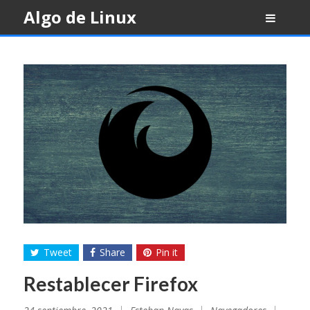
Skip
Algo de Linux
to
content
Tweet
Share
Pin it
Restablecer Firefox