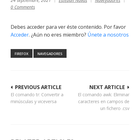
24 septiembre, 2021
Esteban Navas
Navegadores
0 Comments
Debes acceder para ver éste contenido. Por favor
Acceder
. ¿Aún no eres miembro?
Únete a nosotros
FIREFOX
NAVEGADORES
Navegación
PREVIOUS ARTICLE
NEXT ARTICLE
El comando tr: Convertir a
El comando awk: Eliminar
de
minúsculas y viceversa
caracteres en campos de
entradas
un fichero .csv