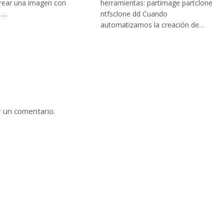
rear una imagen con
herramientas: partimage partclone
a,…
ntfsclone dd Cuando
automatizamos la creación de…
r un comentario.