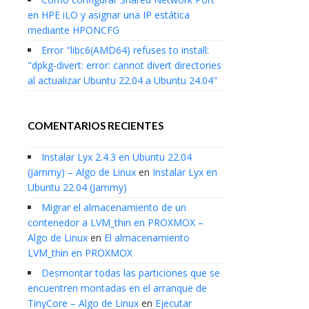
en HPE iLO y asignar una IP estática
mediante HPONCFG
Error "libc6(AMD64) refuses to install:
"dpkg-divert: error: cannot divert directories
al actualizar Ubuntu 22.04 a Ubuntu 24.04"
COMENTARIOS RECIENTES
Instalar Lyx 2.4.3 en Ubuntu 22.04
(Jammy) – Algo de Linux
en
Instalar Lyx en
Ubuntu 22.04 (Jammy)
Migrar el almacenamiento de un
contenedor a LVM_thin en PROXMOX –
Algo de Linux
en
El almacenamiento
LVM_thin en PROXMOX
Desmontar todas las particiones que se
encuentren montadas en el arranque de
TinyCore – Algo de Linux
en
Ejecutar