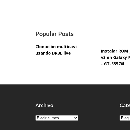
Popular Posts
Clonación multicast
Instalar ROM
usando DRBL live
v3 en Galaxy 
- GT-S5570I
Archivo
Cate
Archivo
Cate