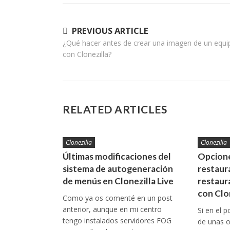
Navegación
PREVIOUS ARTICLE
¿Qué hacer antes de crear una imagen de un equi
de
con Clonezilla?
entradas
RELATED ARTICLES
Clonezilla
Clonezilla
Últimas modificaciones del
Opcione
sistema de autogeneración
restaura
de menús en Clonezilla Live
restaur
con Clo
Como ya os comenté en un post
anterior, aunque en mi centro
Si en el 
tengo instalados servidores FOG
de unas o