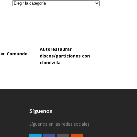
Categorías
Autorestaurar
inux: Comando
discos/particiones con
clonezilla
Síguenos
Síguenos en las redes sociales