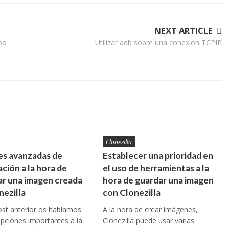
NEXT ARTICLE
po
Utilizar adb sobre una conexión TCPIP
Clonezilla
s avanzadas de
Establecer una prioridad en
ción a la hora de
el uso de herramientas a la
ar una imagen creada
hora de guardar una imagen
nezilla
con Clonezilla
post anterior os hablamos
A la hora de crear imágenes,
pciones importantes a la
Clonezilla puede usar varias