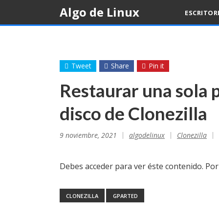
Skip
Algo de Linux
ESCRITOR
to
content
Tweet
Share
Pin it
Restaurar una sola 
disco de Clonezilla
9 noviembre, 2021
algodelinux
Clonezilla
Debes acceder para ver éste contenido. Po
CLONEZILLA
GPARTED