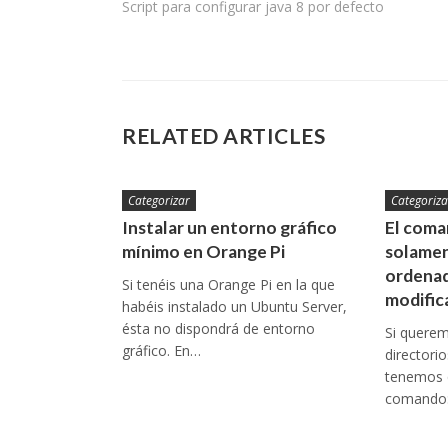
Script para configurar java 8 por defecto
de
entradas
RELATED ARTICLES
Categorizar
Categoriza
Instalar un entorno gráfico
El coman
mínimo en Orange Pi
solamen
ordenad
Si tenéis una Orange Pi en la que
modific
habéis instalado un Ubuntu Server,
ésta no dispondrá de entorno
Si queremo
gráfico. En…
directori
tenemos q
comando: 