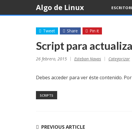
Skip
Algo de Linux
ESCRITOR
to
content
Tweet
Share
Pin it
Script para actualiza
26 febrero, 2015
Esteban Navas
Categorizar
Debes acceder para ver éste contenido. Po
SCRIPTS
Navegación
PREVIOUS ARTICLE