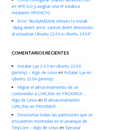
en HPE iLO y asignar una IP estática
mediante HPONCFG
Error "libc6(AMD64) refuses to install:
"dpkg-divert: error: cannot divert directories
al actualizar Ubuntu 22.04 a Ubuntu 24.04"
COMENTARIOS RECIENTES
Instalar Lyx 2.4.3 en Ubuntu 22.04
(Jammy) – Algo de Linux
en
Instalar Lyx en
Ubuntu 22.04 (Jammy)
Migrar el almacenamiento de un
contenedor a LVM_thin en PROXMOX –
Algo de Linux
en
El almacenamiento
LVM_thin en PROXMOX
Desmontar todas las particiones que se
encuentren montadas en el arranque de
TinyCore – Algo de Linux
en
Ejecutar