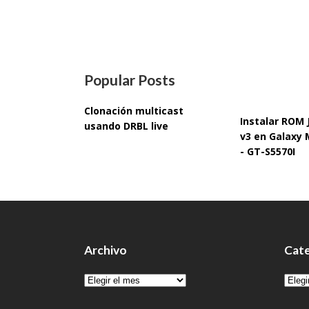
Popular Posts
Clonación multicast
Instalar ROM
usando DRBL live
v3 en Galaxy 
- GT-S5570I
Archivo
Cate
Archivo
Cate