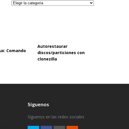
Categorías
Autorestaurar
inux: Comando
discos/particiones con
clonezilla
Síguenos
Síguenos en las redes sociales