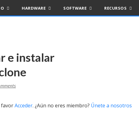
IO
HARDWARE
SOFTWARE
RECURSOS
r e instalar
clone
omments
r favor
Acceder
. ¿Aún no eres miembro?
Únete a nosotros