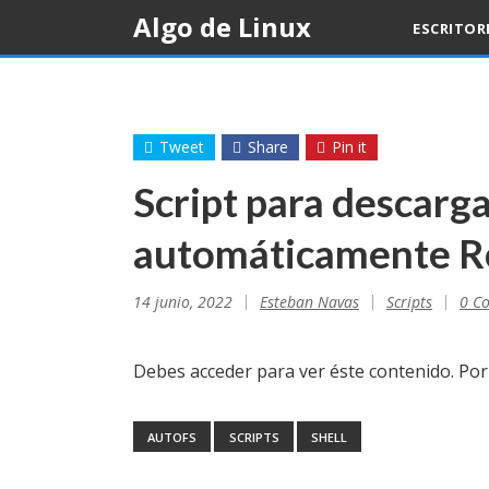
Skip
Algo de Linux
ESCRITOR
to
content
Tweet
Share
Pin it
Script para descarga
automáticamente R
14 junio, 2022
Esteban Navas
Scripts
0 C
Debes acceder para ver éste contenido. Po
AUTOFS
SCRIPTS
SHELL