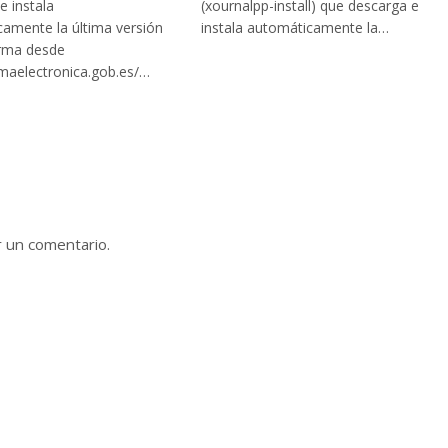
e instala
(xournalpp-install) que descarga e
amente la última versión
instala automáticamente la…
irma desde
irmaelectronica.gob.es/…
r un comentario.