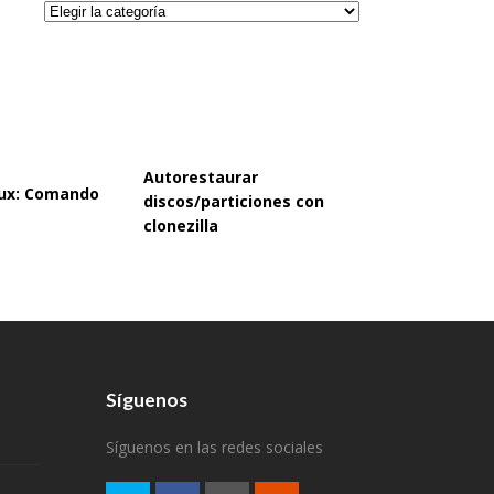
Categorías
Autorestaurar
inux: Comando
discos/particiones con
clonezilla
Síguenos
Síguenos en las redes sociales