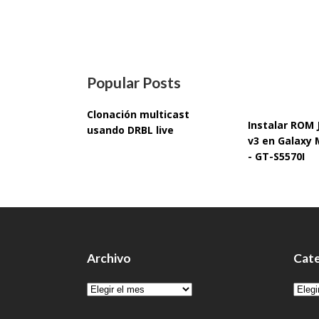
Popular Posts
Clonación multicast
Instalar ROM
usando DRBL live
v3 en Galaxy 
- GT-S5570I
Archivo
Cate
Archivo
Cate