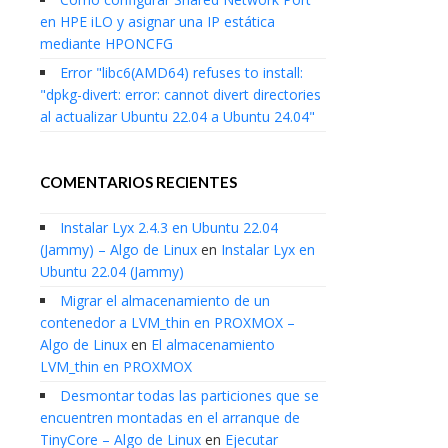
en HPE iLO y asignar una IP estática
mediante HPONCFG
Error "libc6(AMD64) refuses to install:
"dpkg-divert: error: cannot divert directories
al actualizar Ubuntu 22.04 a Ubuntu 24.04"
COMENTARIOS RECIENTES
Instalar Lyx 2.4.3 en Ubuntu 22.04
(Jammy) – Algo de Linux
en
Instalar Lyx en
Ubuntu 22.04 (Jammy)
Migrar el almacenamiento de un
contenedor a LVM_thin en PROXMOX –
Algo de Linux
en
El almacenamiento
LVM_thin en PROXMOX
Desmontar todas las particiones que se
encuentren montadas en el arranque de
TinyCore – Algo de Linux
en
Ejecutar