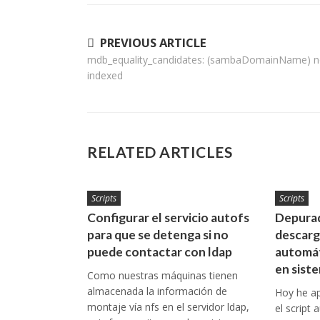
Navegación
PREVIOUS ARTICLE
mdb_equality_candidates: (sambaDomainName) n
de
indexed
entradas
RELATED ARTICLES
Scripts
Scripts
Configurar el servicio autofs
Depurad
para que se detenga si no
descarga
puede contactar con ldap
automá
en sist
Como nuestras máquinas tienen
almacenada la información de
Hoy he a
montaje vía nfs en el servidor ldap,
el script 