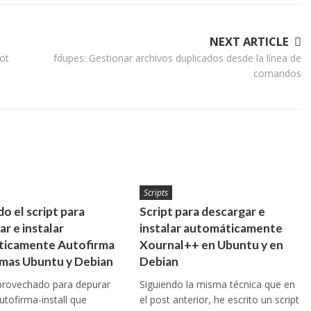
NEXT ARTICLE
ot
fdupes: Gestionar archivos duplicados desde la línea de
comandos
Scripts
o el script para
Script para descargar e
r e instalar
instalar automáticamente
ticamente Autofirma
Xournal++ en Ubuntu y en
emas Ubuntu y Debian
Debian
provechado para depurar
Siguiendo la misma técnica que en
autofirma-install que
el post anterior, he escrito un script