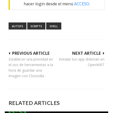
hacer login desde el menú
ACCESO
.
AUTOFS
SCRIPTS
SHELL
Navegación
PREVIOUS ARTICLE
NEXT ARTICLE
Establecer una prioridad en
Instalar luci-app-diskman en
de
el uso de herramientas a la
OpenWRT
entradas
hora de guardar una
imagen con Clonezilla
RELATED ARTICLES