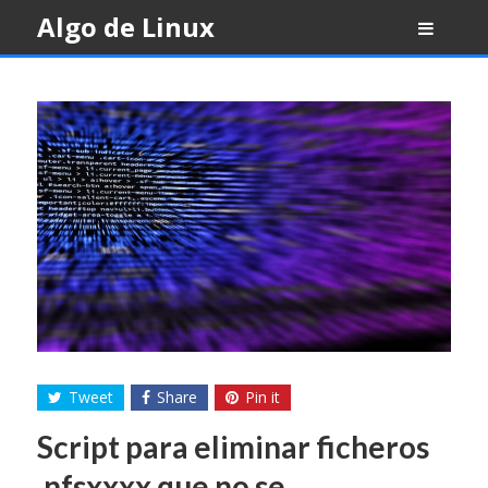
Skip
Algo de Linux
to
content
Tweet
Share
Pin it
Script para eliminar ficheros
.nfsxxxx que no se