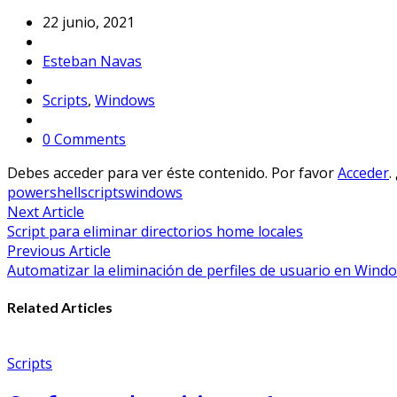
22 junio, 2021
Esteban Navas
Scripts
,
Windows
0 Comments
Debes acceder para ver éste contenido. Por favor
Acceder
.
powershell
scripts
windows
Navegación
Next Article
Script para eliminar directorios home locales
de
Previous Article
entradas
Automatizar la eliminación de perfiles de usuario en Win
Related Articles
Scripts