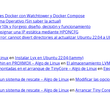
ores Docker con Watchtower y Docker Compose
a Operativo (Sin saber la actual)
r10k y Forgejo: diseño, decisión y funcionamiento
asignar una IP estática mediante HPONCFG
error: cannot divert directories al actualizar Ubuntu 22.04 a 
Linux
en
Instalar Lyx en Ubuntu 22.04 (Jammy)
hin en PROXMOX – Algo de Linux
en
El almacenamiento LV
montadas en el arranque de TinyCore – Algo de Linux
en
Eje
un sistema de rescate – Algo de Linux
en
Modificar las opci
un sistema de rescate – Algo de Linux
en
Arrancar Tiny Cor