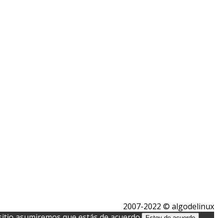
2007-2022 © algodelinux
 sitio asumiremos que estás de acuerdo.
Estoy de acuerdo