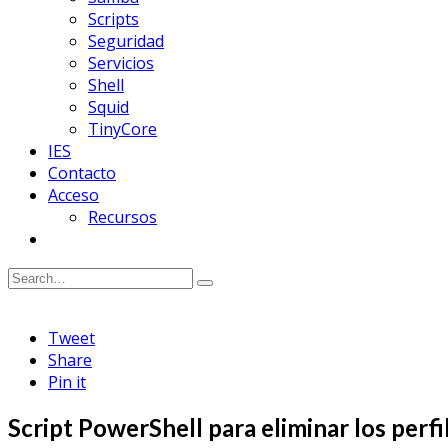
Scripts
Seguridad
Servicios
Shell
Squid
TinyCore
IES
Contacto
Acceso
Recursos
Tweet
Share
Pin it
Script PowerShell para eliminar los perf