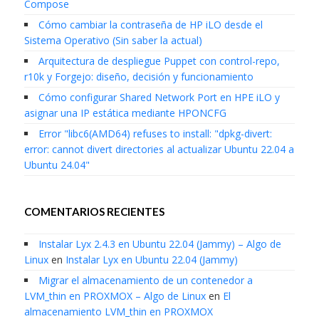
Compose
Cómo cambiar la contraseña de HP iLO desde el
Sistema Operativo (Sin saber la actual)
Arquitectura de despliegue Puppet con control-repo,
r10k y Forgejo: diseño, decisión y funcionamiento
Cómo configurar Shared Network Port en HPE iLO y
asignar una IP estática mediante HPONCFG
Error "libc6(AMD64) refuses to install: "dpkg-divert:
error: cannot divert directories al actualizar Ubuntu 22.04 a
Ubuntu 24.04"
COMENTARIOS RECIENTES
Instalar Lyx 2.4.3 en Ubuntu 22.04 (Jammy) – Algo de
Linux
en
Instalar Lyx en Ubuntu 22.04 (Jammy)
Migrar el almacenamiento de un contenedor a
LVM_thin en PROXMOX – Algo de Linux
en
El
almacenamiento LVM_thin en PROXMOX