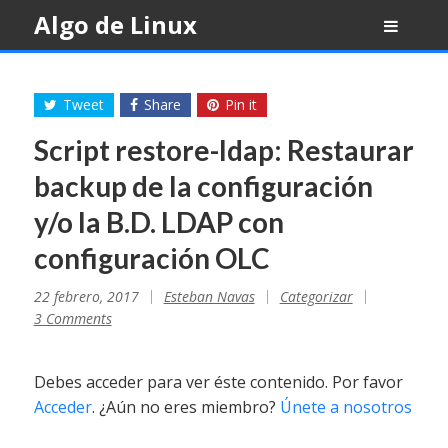
Skip
Algo de Linux
to
content
Tweet
Share
Pin it
Script restore-ldap: Restaurar
backup de la configuración
y/o la B.D. LDAP con
configuración OLC
22 febrero, 2017
Esteban Navas
Categorizar
3 Comments
Debes acceder para ver éste contenido. Por favor
Acceder
. ¿Aún no eres miembro?
Únete a nosotros