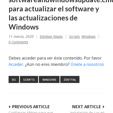
para actualizar el software y
las actualizaciones de
Windows
11 marzo, 2020
Esteban Navas
Scripts
,
Windows
0 Comments
Debes acceder para ver éste contenido. Por favor
Acceder
. ¿Aún no eres miembro?
Únete a nosotros
IES
SCRIPTS
WINDOWS
ZENTYAL
Navegación
PREVIOUS ARTICLE
NEXT ARTICLE
Configurar Miktex para que
Instalación de Lyx en