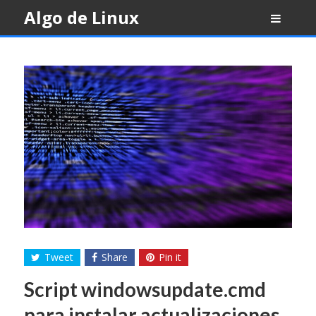
Skip
Algo de Linux
to
content
Tweet
Share
Pin it
Script windowsupdate.cmd
para instalar actualizaciones