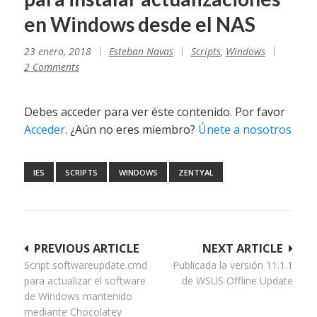
en Windows desde el NAS
23 enero, 2018
Esteban Navas
Scripts
,
Windows
2 Comments
Debes acceder para ver éste contenido. Por favor
Acceder
. ¿Aún no eres miembro?
Únete a nosotros
IES
SCRIPTS
WINDOWS
ZENTYAL
Navegación
PREVIOUS ARTICLE
NEXT ARTICLE
Script softwareupdate.cmd
Publicada la versión 11.1.1
de
para actualizar el software
de WSUS Offline Update
entradas
de Windows mantenido
mediante Chocolatey