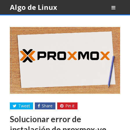
Skip
Algo de Linux
to
content
Tweet
Share
Pin it
Solucionar error de
instalación de proxmox-ve