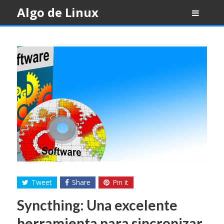
Skip
Algo de Linux
to
content
Tweet
Share
Pin it
Syncthing: Una excelente
herramienta para sincronizar