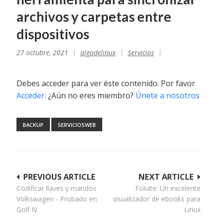
archivos y carpetas entre
dispositivos
27 octubre, 2021
algodelinux
Servicios
Debes acceder para ver éste contenido. Por favor
Acceder
. ¿Aún no eres miembro?
Únete a nosotros
BACKUP
SERVICIOSWEB
Navegación
PREVIOUS ARTICLE
NEXT ARTICLE
Codificar llaves y mandos
Foliate: Un excelente
de
Volkswagen - Probado en
visualizador de ebooks para
entradas
Golf IV
Linux