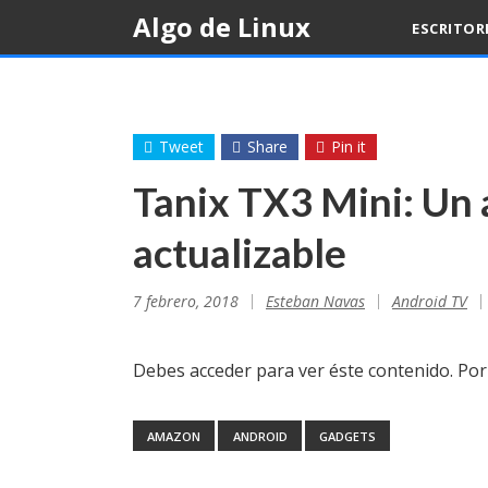
Skip
Algo de Linux
ESCRITOR
to
content
Tweet
Share
Pin it
Tanix TX3 Mini: Un
actualizable
7 febrero, 2018
Esteban Navas
Android TV
Debes acceder para ver éste contenido. Po
AMAZON
ANDROID
GADGETS