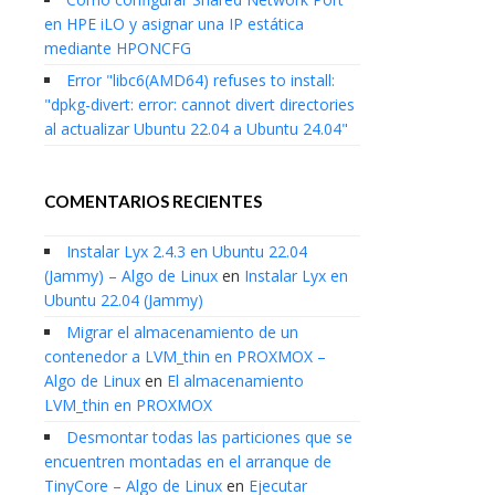
en HPE iLO y asignar una IP estática
mediante HPONCFG
Error "libc6(AMD64) refuses to install:
"dpkg-divert: error: cannot divert directories
al actualizar Ubuntu 22.04 a Ubuntu 24.04"
COMENTARIOS RECIENTES
Instalar Lyx 2.4.3 en Ubuntu 22.04
(Jammy) – Algo de Linux
en
Instalar Lyx en
Ubuntu 22.04 (Jammy)
Migrar el almacenamiento de un
contenedor a LVM_thin en PROXMOX –
Algo de Linux
en
El almacenamiento
LVM_thin en PROXMOX
Desmontar todas las particiones que se
encuentren montadas en el arranque de
TinyCore – Algo de Linux
en
Ejecutar