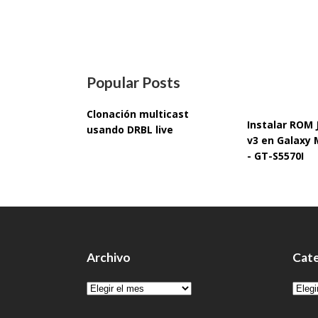
Popular Posts
Clonación multicast
Instalar ROM
usando DRBL live
v3 en Galaxy 
- GT-S5570I
Archivo
Cate
Archivo
Cate