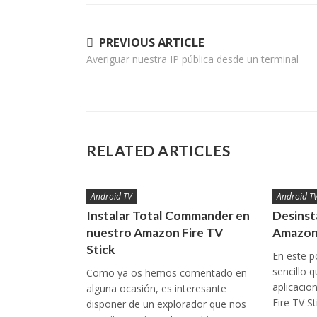
Navegación
PREVIOUS ARTICLE
Averiguar nuestra IP pública desde un terminal
de
entradas
RELATED ARTICLES
Android TV
Android T
Instalar Total Commander en
Desinst
nuestro Amazon Fire TV
Amazon 
Stick
En este p
sencillo q
Como ya os hemos comentado en
aplicaci
alguna ocasión, es interesante
Fire TV S
disponer de un explorador que nos