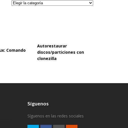
Categorías
Autorestaurar
inux: Comando
discos/particiones con
clonezilla
Síguenos
Síguenos en las redes sociales