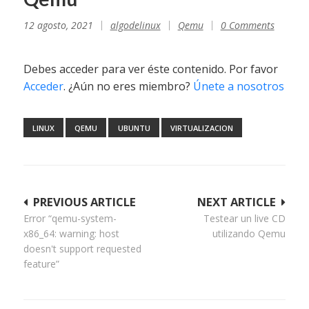
12 agosto, 2021
algodelinux
Qemu
0 Comments
Debes acceder para ver éste contenido. Por favor
Acceder
. ¿Aún no eres miembro?
Únete a nosotros
LINUX
QEMU
UBUNTU
VIRTUALIZACION
Navegación
PREVIOUS ARTICLE
NEXT ARTICLE
Error “qemu-system-
Testear un live CD
de
x86_64: warning: host
utilizando Qemu
entradas
doesn't support requested
feature”