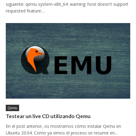
siguiente: qemu-system-x86_64: warning: host doesn't support
requested feature:…
Qemu
Testear un live CD utilizando Qemu
En el post anterior, os mostramos cómo instalar Qemu en
Ubuntu 20.04. Como ya vimos el proceso se resume en…