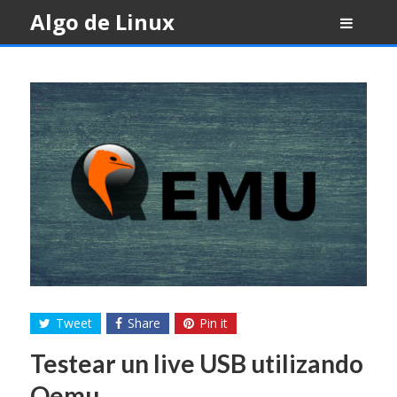
Skip
Algo de Linux
to
content
Tweet
Share
Pin it
Testear un live USB utilizando
Qemu