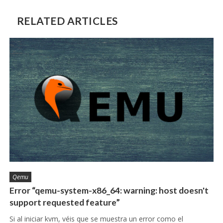
RELATED ARTICLES
Qemu
Error “qemu-system-x86_64: warning: host doesn't
support requested feature”
Si al iniciar kvm, véis que se muestra un error como el