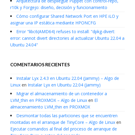
Arquitectura de despliegue Puppet con control-repo,
r10k y Forgejo: diseño, decisión y funcionamiento
Cómo configurar Shared Network Port en HPE iLO y
asignar una IP estática mediante HPONCFG
Error "libc6(AMD64) refuses to install: "dpkg-divert:
error: cannot divert directories al actualizar Ubuntu 22.04 a
Ubuntu 24.04"
COMENTARIOS RECIENTES
Instalar Lyx 2.4.3 en Ubuntu 22.04 (Jammy) – Algo de
Linux
en
Instalar Lyx en Ubuntu 22.04 (Jammy)
Migrar el almacenamiento de un contenedor a
LVM_thin en PROXMOX – Algo de Linux
en
El
almacenamiento LVM_thin en PROXMOX
Desmontar todas las particiones que se encuentren
montadas en el arranque de TinyCore – Algo de Linux
en
Ejecutar comandos al final del proceso de arranque de