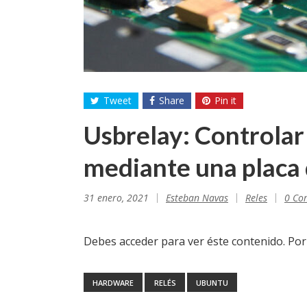
Tweet
Share
Pin it
Usbrelay: Controla
mediante una placa 
31 enero, 2021
Esteban Navas
Reles
0 Co
Debes acceder para ver éste contenido. Po
HARDWARE
RELÉS
UBUNTU