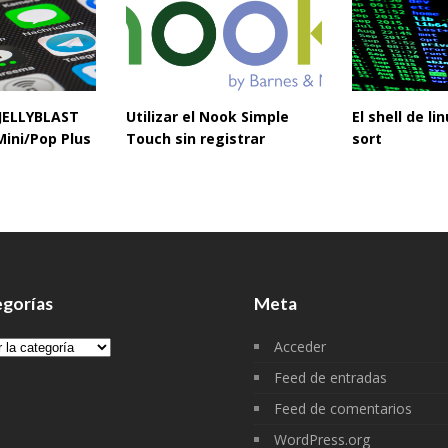
 JELLYBLAST
Utilizar el Nook Simple
El shell de l
Mini/Pop Plus
Touch sin registrar
sort
gorías
Meta
gorías
Acceder
Feed de entradas
Feed de comentarios
WordPress.org