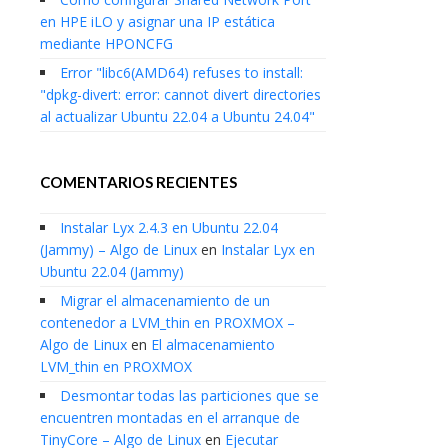
en HPE iLO y asignar una IP estática
mediante HPONCFG
Error "libc6(AMD64) refuses to install:
"dpkg-divert: error: cannot divert directories
al actualizar Ubuntu 22.04 a Ubuntu 24.04"
COMENTARIOS RECIENTES
Instalar Lyx 2.4.3 en Ubuntu 22.04
(Jammy) – Algo de Linux
en
Instalar Lyx en
Ubuntu 22.04 (Jammy)
Migrar el almacenamiento de un
contenedor a LVM_thin en PROXMOX –
Algo de Linux
en
El almacenamiento
LVM_thin en PROXMOX
Desmontar todas las particiones que se
encuentren montadas en el arranque de
TinyCore – Algo de Linux
en
Ejecutar