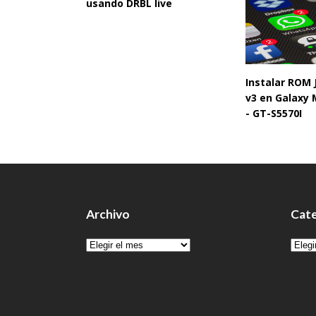
usando DRBL live
Instalar ROM
v3 en Galaxy 
- GT-S5570I
Archivo
Cate
Archivo
Cate