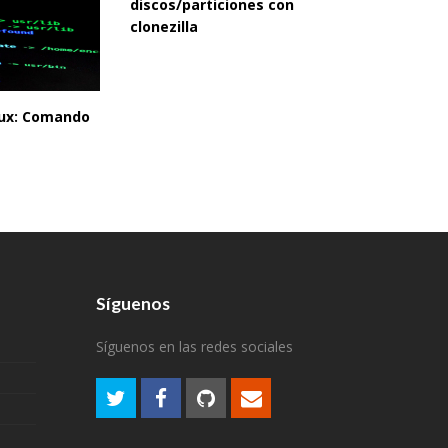
discos/particiones con
clonezilla
inux: Comando
Síguenos
Síguenos en las redes sociales