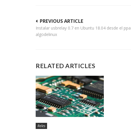
Navegación
PREVIOUS ARTICLE
Instalar usbrelay 0.7 en Ubuntu 18.04 desde el ppa
de
algodelinux
entradas
RELATED ARTICLES
Reles