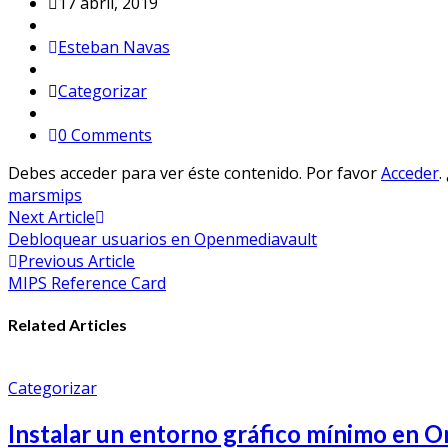
17 abril, 2019
Esteban Navas
Categorizar
0 Comments
Debes acceder para ver éste contenido. Por favor
Acceder
.
mars
mips
Navegación
Next Article
Debloquear usuarios en Openmediavault
de
Previous Article
entradas
MIPS Reference Card
Related Articles
Categorizar
Instalar un entorno gráfico mínimo en O