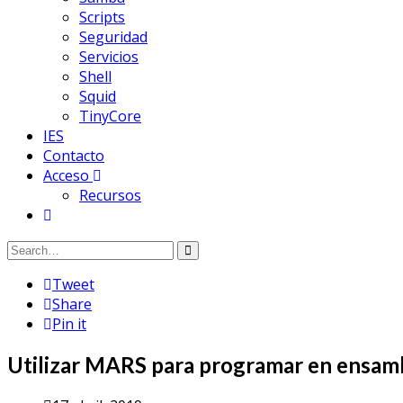
Scripts
Seguridad
Servicios
Shell
Squid
TinyCore
IES
Contacto
Acceso
Recursos
Tweet
Share
Pin it
Utilizar MARS para programar en ensam