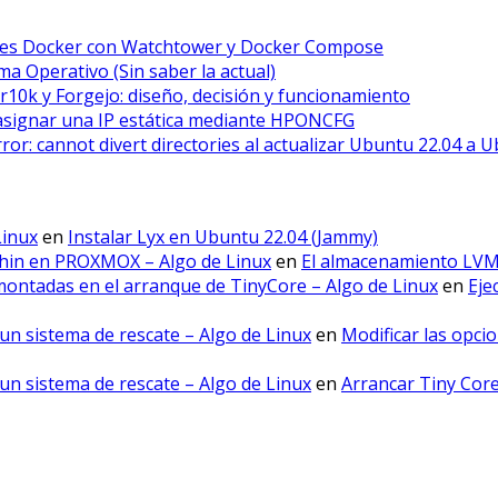
ores Docker con Watchtower y Docker Compose
a Operativo (Sin saber la actual)
r10k y Forgejo: diseño, decisión y funcionamiento
asignar una IP estática mediante HPONCFG
error: cannot divert directories al actualizar Ubuntu 22.04 a 
Linux
en
Instalar Lyx en Ubuntu 22.04 (Jammy)
hin en PROXMOX – Algo de Linux
en
El almacenamiento LV
montadas en el arranque de TinyCore – Algo de Linux
en
Eje
un sistema de rescate – Algo de Linux
en
Modificar las opci
un sistema de rescate – Algo de Linux
en
Arrancar Tiny Cor