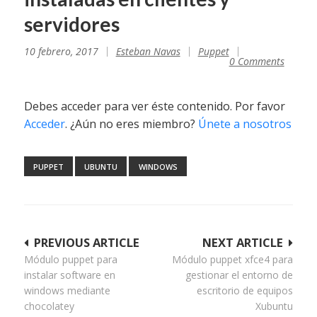
servidores
10 febrero, 2017
Esteban Navas
Puppet
0 Comments
Debes acceder para ver éste contenido. Por favor
Acceder
. ¿Aún no eres miembro?
Únete a nosotros
PUPPET
UBUNTU
WINDOWS
Navegación
PREVIOUS ARTICLE
NEXT ARTICLE
Módulo puppet para
Módulo puppet xfce4 para
de
instalar software en
gestionar el entorno de
entradas
windows mediante
escritorio de equipos
chocolatey
Xubuntu