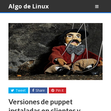
Skip
Algo de Linux
to
content
Tweet
Share
Pin it
Versiones de puppet
instaladas en clientes y