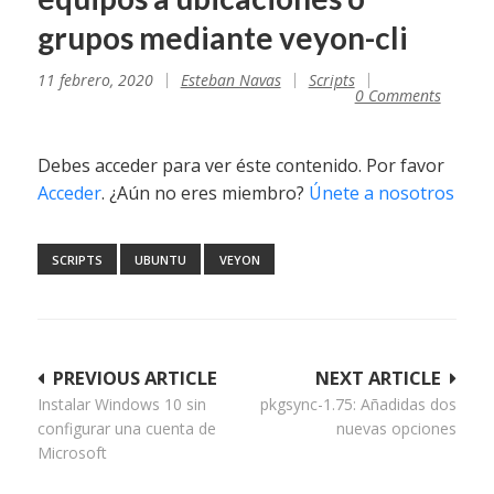
grupos mediante veyon-cli
11 febrero, 2020
Esteban Navas
Scripts
0 Comments
Debes acceder para ver éste contenido. Por favor
Acceder
. ¿Aún no eres miembro?
Únete a nosotros
SCRIPTS
UBUNTU
VEYON
Navegación
PREVIOUS ARTICLE
NEXT ARTICLE
Instalar Windows 10 sin
pkgsync-1.75: Añadidas dos
de
configurar una cuenta de
nuevas opciones
entradas
Microsoft