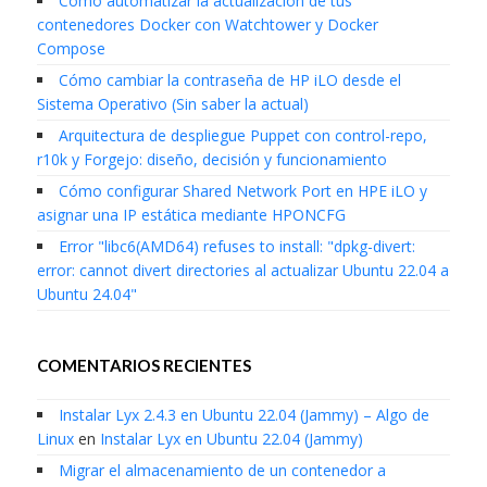
Cómo automatizar la actualización de tus
contenedores Docker con Watchtower y Docker
Compose
Cómo cambiar la contraseña de HP iLO desde el
Sistema Operativo (Sin saber la actual)
Arquitectura de despliegue Puppet con control-repo,
r10k y Forgejo: diseño, decisión y funcionamiento
Cómo configurar Shared Network Port en HPE iLO y
asignar una IP estática mediante HPONCFG
Error "libc6(AMD64) refuses to install: "dpkg-divert:
error: cannot divert directories al actualizar Ubuntu 22.04 a
Ubuntu 24.04"
COMENTARIOS RECIENTES
Instalar Lyx 2.4.3 en Ubuntu 22.04 (Jammy) – Algo de
Linux
en
Instalar Lyx en Ubuntu 22.04 (Jammy)
Migrar el almacenamiento de un contenedor a