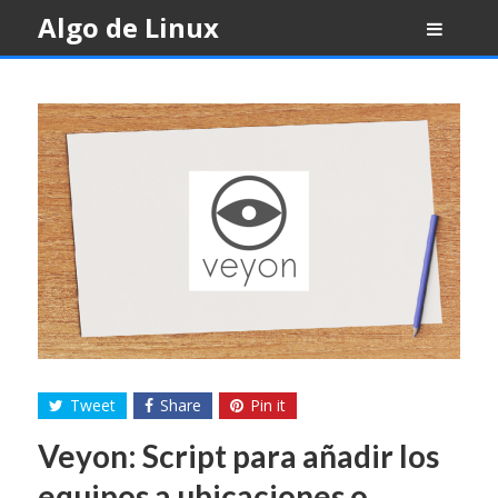
Skip
Algo de Linux
to
content
Tweet
Share
Pin it
Veyon: Script para añadir los
equipos a ubicaciones o