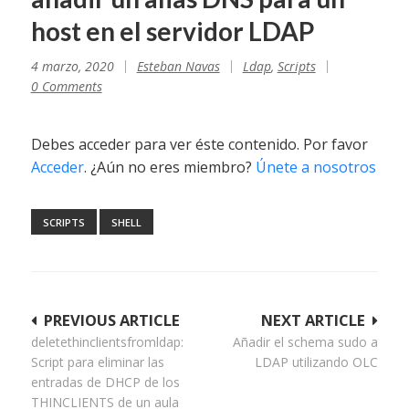
host en el servidor LDAP
4 marzo, 2020
Esteban Navas
Ldap
,
Scripts
0 Comments
Debes acceder para ver éste contenido. Por favor
Acceder
. ¿Aún no eres miembro?
Únete a nosotros
SCRIPTS
SHELL
Navegación
PREVIOUS ARTICLE
NEXT ARTICLE
deletethinclientsfromldap:
Añadir el schema sudo a
de
Script para eliminar las
LDAP utilizando OLC
entradas
entradas de DHCP de los
THINCLIENTS de un aula