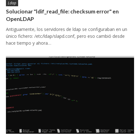
Ldap
Solucionar "ldif_read_file: checksum error" en
OpenLDAP
Antiguamente, los servidores de ldap se configuraban en un
único fichero: /etc/ldap/slapd.conf, pero eso cambió desde
hace tiempo y ahora…