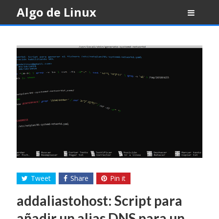
Skip
Algo de Linux
to
content
Tweet
Share
Pin it
addaliastohost: Script para
añadir un alias DNS para un