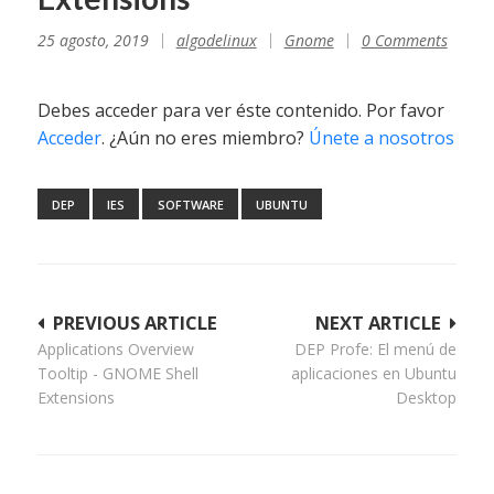
25 agosto, 2019
algodelinux
Gnome
0 Comments
Debes acceder para ver éste contenido. Por favor
Acceder
. ¿Aún no eres miembro?
Únete a nosotros
DEP
IES
SOFTWARE
UBUNTU
Navegación
PREVIOUS ARTICLE
NEXT ARTICLE
Applications Overview
DEP Profe: El menú de
de
Tooltip - GNOME Shell
aplicaciones en Ubuntu
entradas
Extensions
Desktop