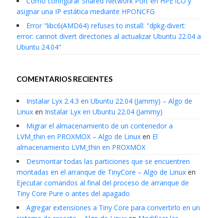
Cómo configurar Shared Network Port en HPE iLO y
asignar una IP estática mediante HPONCFG
Error "libc6(AMD64) refuses to install: "dpkg-divert:
error: cannot divert directories al actualizar Ubuntu 22.04 a
Ubuntu 24.04"
COMENTARIOS RECIENTES
Instalar Lyx 2.4.3 en Ubuntu 22.04 (Jammy) – Algo de
Linux
en
Instalar Lyx en Ubuntu 22.04 (Jammy)
Migrar el almacenamiento de un contenedor a
LVM_thin en PROXMOX – Algo de Linux
en
El
almacenamiento LVM_thin en PROXMOX
Desmontar todas las particiones que se encuentren
montadas en el arranque de TinyCore – Algo de Linux
en
Ejecutar comandos al final del proceso de arranque de
Tiny Core Pure o antes del apagado
Agregar extensiones a Tiny Core para convertirlo en un