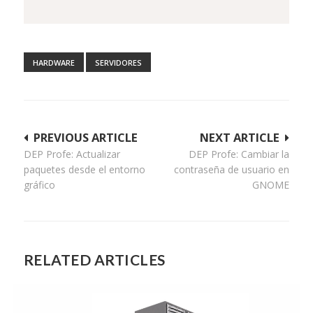
HARDWARE
SERVIDORES
Navegación
PREVIOUS ARTICLE
NEXT ARTICLE
DEP Profe: Actualizar
DEP Profe: Cambiar la
de
paquetes desde el entorno
contraseña de usuario en
entradas
gráfico
GNOME
RELATED ARTICLES