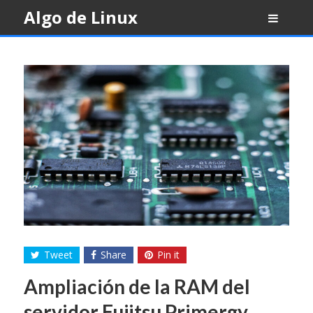
Skip
Algo de Linux
to
content
Tweet
Share
Pin it
Ampliación de la RAM del
servidor Fujitsu Primergy