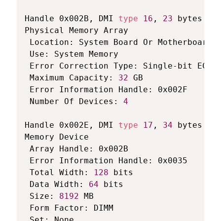
Handle 0x002B, DMI 
type
16
, 
23
 bytes

Physical Memory Array

 Location: System Board Or Motherboard

 Use: System Memory

 Error Correction Type: Single-bit ECC

 Maximum Capacity: 
32
 GB

 Error Information Handle: 0x002F

 Number Of Devices: 
4
Handle 0x002E, DMI 
type
17
, 
34
 bytes

Memory Device

 Array Handle: 0x002B

 Error Information Handle: 0x0035

 Total Width: 
128
 bits

 Data Width: 
64
 bits

 Size: 
8192
 MB

 Form Factor: DIMM

 Set: None
