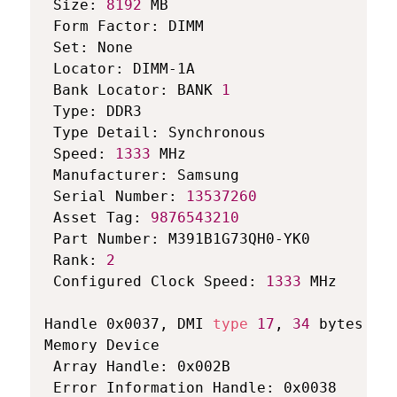
 Size: 
8192
 MB

 Form Factor: DIMM

 Set: None

 Locator: DIMM-1A

 Bank Locator: BANK 
1
 Type: DDR3

 Type Detail: Synchronous

 Speed: 
1333
 MHz

 Manufacturer: Samsung

 Serial Number: 
13537260
 Asset Tag: 
9876543210
 Part Number: M391B1G73QH0-YK0  

 Rank: 
2
 Configured Clock Speed: 
1333
 MHz

Handle 0x0037, DMI 
type
17
, 
34
 bytes

Memory Device

 Array Handle: 0x002B

 Error Information Handle: 0x0038
