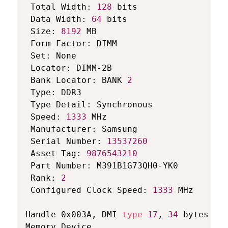
 Total Width: 
128
 bits

 Data Width: 
64
 bits

 Size: 
8192
 MB

 Form Factor: DIMM

 Set: None

 Locator: DIMM-2B

 Bank Locator: BANK 
2
 Type: DDR3

 Type Detail: Synchronous

 Speed: 
1333
 MHz

 Manufacturer: Samsung

 Serial Number: 
13537260
 Asset Tag: 
9876543210
 Part Number: M391B1G73QH0-YK0  

 Rank: 
2
 Configured Clock Speed: 
1333
 MHz

Handle 0x003A, DMI 
type
17
, 
34
 bytes

Memory Device
