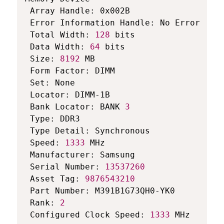
 Array Handle: 0x002B

 Error Information Handle: No Error

 Total Width: 
128
 bits

 Data Width: 
64
 bits

 Size: 
8192
 MB

 Form Factor: DIMM

 Set: None

 Locator: DIMM-1B

 Bank Locator: BANK 
3
 Type: DDR3

 Type Detail: Synchronous

 Speed: 
1333
 MHz

 Manufacturer: Samsung

 Serial Number: 
13537260
 Asset Tag: 
9876543210
 Part Number: M391B1G73QH0-YK0  

 Rank: 
2
 Configured Clock Speed: 
1333
 MHz
