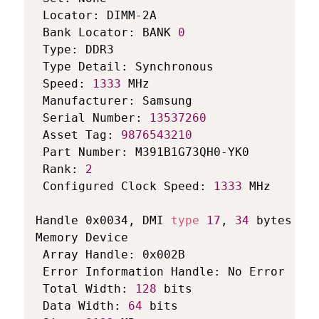
 Locator: DIMM-2A

 Bank Locator: BANK 
0
 Type: DDR3

 Type Detail: Synchronous

 Speed: 
1333
 MHz

 Manufacturer: Samsung

 Serial Number: 
13537260
 Asset Tag: 
9876543210
 Part Number: M391B1G73QH0-YK0  

 Rank: 
2
 Configured Clock Speed: 
1333
 MHz

Handle 0x0034, DMI 
type
17
, 
34
 bytes

Memory Device

 Array Handle: 0x002B

 Error Information Handle: No Error

 Total Width: 
128
 bits

 Data Width: 
64
 bits
