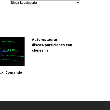
Categorías
Autorestaurar
discos/particiones con
clonezilla
inux: Comando