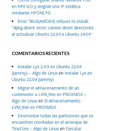
en HPE iLO y asignar una IP estática
mediante HPONCFG
Error "libc6(AMD64) refuses to install:
"dpkg-divert: error: cannot divert directories
al actualizar Ubuntu 22.04 a Ubuntu 24.04"
COMENTARIOS RECIENTES
Instalar Lyx 2.4.3 en Ubuntu 22.04
(Jammy) – Algo de Linux
en
Instalar Lyx en
Ubuntu 22.04 (Jammy)
Migrar el almacenamiento de un
contenedor a LVM_thin en PROXMOX –
Algo de Linux
en
El almacenamiento
LVM_thin en PROXMOX
Desmontar todas las particiones que se
encuentren montadas en el arranque de
TinyCore – Algo de Linux
en
Ejecutar