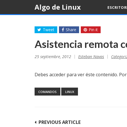
Skip
Algo de Linux
ESCRITO
to
content
Tweet
Share
Pin it
Asistencia remota 
25 septiembre, 2012
Esteban Navas
Categori
Debes acceder para ver éste contenido. Po
COMANDOS
LINUX
Navegación
PREVIOUS ARTICLE