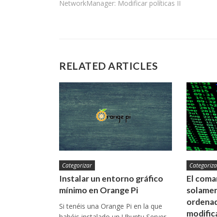
NetworkManager: Modificar políticas II
de
entradas
RELATED ARTICLES
Categorizar
Categoriza
Instalar un entorno gráfico
El coman
mínimo en Orange Pi
solamen
ordenad
Si tenéis una Orange Pi en la que
modific
habéis instalado un Ubuntu Server,