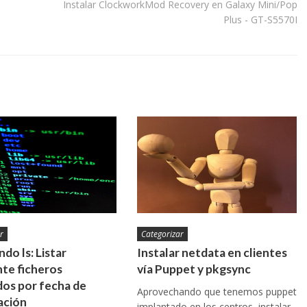
Instalar ClockworkMod Recovery en Galaxy Mini/Pop
Plus - GT-S5570I
r
Categorizar
do ls: Listar
Instalar netdata en clientes
te ficheros
vía Puppet y pkgsync
os por fecha de
Aprovechando que tenemos puppet
ación
implantado en los centros, instalar