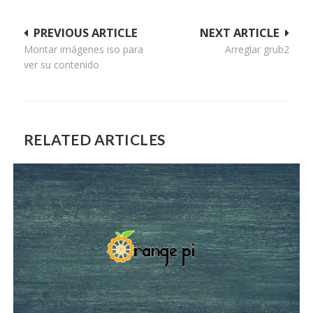
Navegación
PREVIOUS ARTICLE
NEXT ARTICLE
Montar imágenes iso para
Arreglar grub2
de
ver su contenido
entradas
RELATED ARTICLES