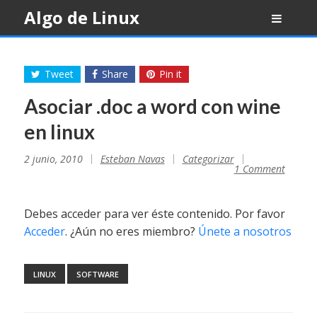
Skip
Algo de Linux
to
content
Tweet
Share
Pin it
Asociar .doc a word con wine
en linux
2 junio, 2010
Esteban Navas
Categorizar
1 Comment
Debes acceder para ver éste contenido. Por favor
Acceder
. ¿Aún no eres miembro?
Únete a nosotros
LINUX
SOFTWARE