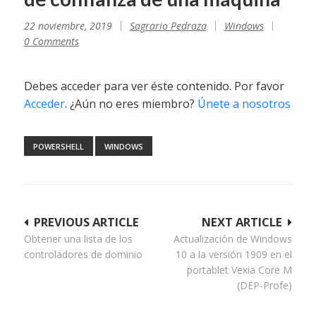
22 noviembre, 2019
Sagrario Pedraza
Windows
0 Comments
Debes acceder para ver éste contenido. Por favor
Acceder
. ¿Aún no eres miembro?
Únete a nosotros
POWERSHELL
WINDOWS
Navegación
PREVIOUS ARTICLE
NEXT ARTICLE
Obtener una lista de los
Actualización de Windows
de
controladores de dominio
10 a la versión 1909 en el
entradas
portablet Vexia Core M
(DEP-Profe)