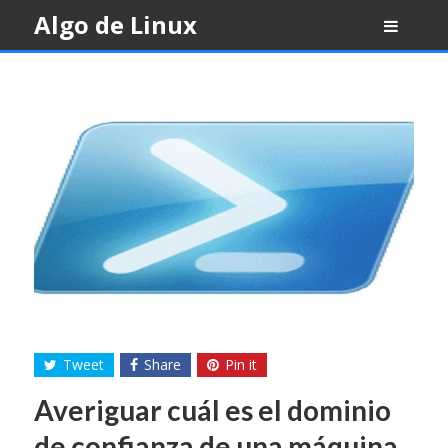
Skip
Algo de Linux
to
content
Tweet
Share
Pin it
Averiguar cuál es el dominio
de confianza de una máquina