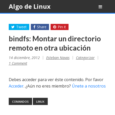
Skip
Algo de Linux
to
content
Tweet
Share
Pin it
bindfs: Montar un directorio
remoto en otra ubicación
14 diciembre, 2012
Esteban Navas
Categorizar
1 Comment
Debes acceder para ver éste contenido. Por favor
Acceder
. ¿Aún no eres miembro?
Únete a nosotros
COMANDOS
LINUX