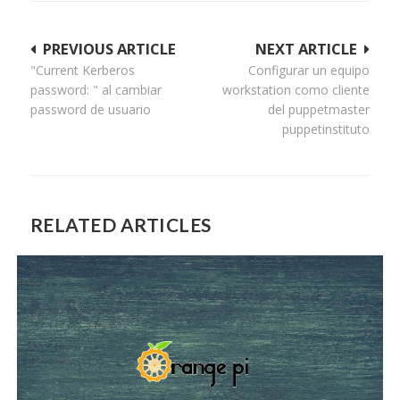
Navegación
PREVIOUS ARTICLE
NEXT ARTICLE
"Current Kerberos
Configurar un equipo
de
password: " al cambiar
workstation como cliente
entradas
password de usuario
del puppetmaster
puppetinstituto
RELATED ARTICLES