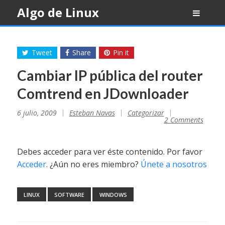
Skip
Algo de Linux
to
content
Tweet
Share
Pin it
Cambiar IP pública del router
Comtrend en JDownloader
6 julio, 2009
Esteban Navas
Categorizar
2 Comments
Debes acceder para ver éste contenido. Por favor
Acceder
. ¿Aún no eres miembro?
Únete a nosotros
LINUX
SOFTWARE
WINDOWS