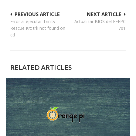
Navegación
PREVIOUS ARTICLE
NEXT ARTICLE
Error al ejecutar Trinity
Actualizar BIOS del EEEPC
de
Rescue Kit: trk not found on
701
entradas
cd
RELATED ARTICLES