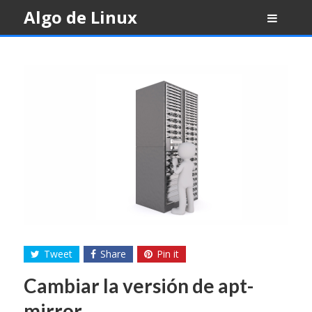
Skip
Algo de Linux
to
content
Tweet
Share
Pin it
Cambiar la versión de apt-
mirror