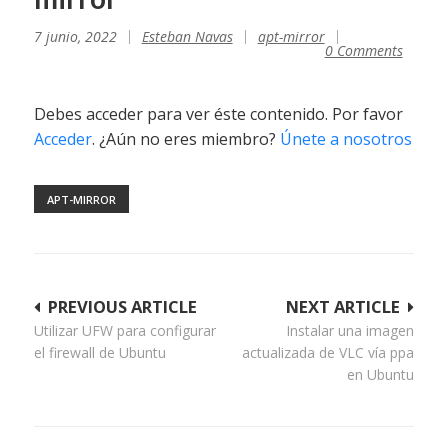
7 junio, 2022
Esteban Navas
apt-mirror
0 Comments
Debes acceder para ver éste contenido. Por favor
Acceder
. ¿Aún no eres miembro?
Únete a nosotros
APT-MIRROR
Navegación
PREVIOUS ARTICLE
NEXT ARTICLE
Utilizar UFW para configurar
Instalar una imagen
de
el firewall de Ubuntu
actualizada de VLC vía ppa
entradas
en Ubuntu