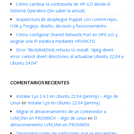
Cómo cambiar la contraseña de HP iLO desde el
Sistema Operativo (Sin saber la actual)
Arquitectura de despliegue Puppet con control-repo,
r10k y Forgejo: diseño, decisión y funcionamiento
Cómo configurar Shared Network Port en HPE iLO y
asignar una IP estática mediante HPONCFG
Error "libc6(AMD64) refuses to install: "dpkg-divert:
error: cannot divert directories al actualizar Ubuntu 22.04 a
Ubuntu 24.04"
COMENTARIOS RECIENTES
Instalar Lyx 2.4.3 en Ubuntu 22.04 (Jammy) – Algo de
Linux
en
Instalar Lyx en Ubuntu 22.04 (Jammy)
Migrar el almacenamiento de un contenedor a
LVM_thin en PROXMOX – Algo de Linux
en
El
almacenamiento LVM_thin en PROXMOX
Desmontar todas las particiones que se encuentren