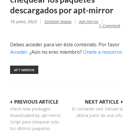
descargados por apt-mirror
16 junio, 2022
Esteban Navas
apt-mirror
1 Comment
Debes acceder para ver éste contenido. Por favor
Acceder
. ¿Aún no eres miembro?
Únete a nosotros
APT-MIRROR
Navegación
PREVIOUS ARTICLE
NEXT ARTICLE
check-new-packages-
El comando sed: Extraer la
de
downloaded-by-apt-mirror:
última parte de una URL
entradas
Script para chequear solo
los últimos paquetes