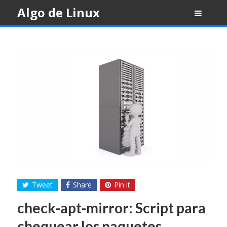
Skip
Algo de Linux
to
content
Tweet
Share
Pin it
check-apt-mirror: Script para
chequear los paquetes