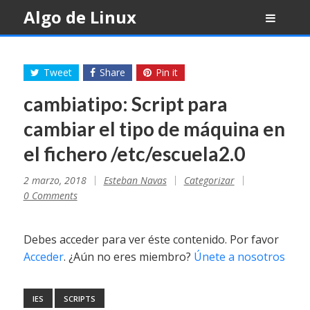
Skip
Algo de Linux
to
content
Tweet
Share
Pin it
cambiatipo: Script para
cambiar el tipo de máquina en
el fichero /etc/escuela2.0
2 marzo, 2018
Esteban Navas
Categorizar
0 Comments
Debes acceder para ver éste contenido. Por favor
Acceder
. ¿Aún no eres miembro?
Únete a nosotros
IES
SCRIPTS