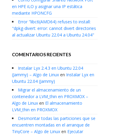
en HPE iLO y asignar una IP estática
mediante HPONCFG
Error "libc6(AMD64) refuses to install:
"dpkg-divert: error: cannot divert directories
al actualizar Ubuntu 22.04 a Ubuntu 24.04"
COMENTARIOS RECIENTES
Instalar Lyx 2.4.3 en Ubuntu 22.04
(Jammy) – Algo de Linux
en
Instalar Lyx en
Ubuntu 22.04 (Jammy)
Migrar el almacenamiento de un
contenedor a LVM_thin en PROXMOX –
Algo de Linux
en
El almacenamiento
LVM_thin en PROXMOX
Desmontar todas las particiones que se
encuentren montadas en el arranque de
TinyCore – Algo de Linux
en
Ejecutar