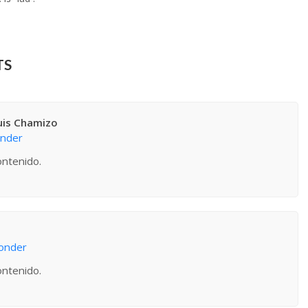
TS
uis Chamizo
onder
ontenido.
onder
ontenido.