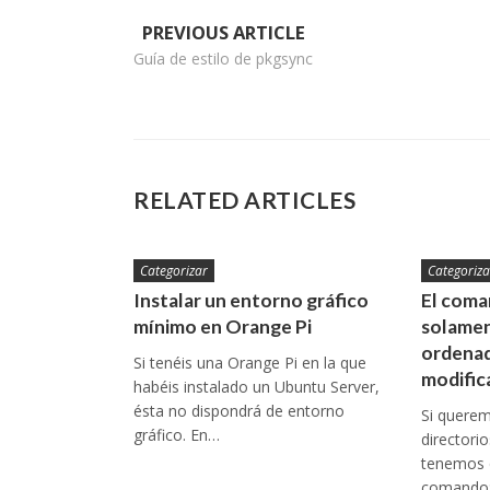
Navegación
PREVIOUS ARTICLE
Guía de estilo de pkgsync
de
entradas
RELATED ARTICLES
Categorizar
Categoriza
Instalar un entorno gráfico
El coman
mínimo en Orange Pi
solamen
ordenad
Si tenéis una Orange Pi en la que
modific
habéis instalado un Ubuntu Server,
ésta no dispondrá de entorno
Si queremo
gráfico. En…
directori
tenemos q
comando: 