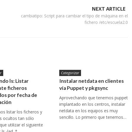
NEXT ARTICLE
cambiatipo: Script para cambiar el tipo de máquina en el
fichero /etc/escuela2.0
r
Categorizar
do ls: Listar
Instalar netdata en clientes
te ficheros
vía Puppet y pkgsync
os por fecha de
Aprovechando que tenemos puppet
ación
implantado en los centros, instalar
netdata en los equipos es muy
s listar los ficheros y
sencillo. Lo primero que tenemos…
os ocultos tan sólo
ue utilizar el siguiente
ls -lad .*