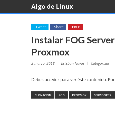
Skip
Algo de Linux
to
content
Tweet
Share
Pin it
Instalar FOG Serve
Proxmox
2 marzo, 2018
Esteban Navas
Categorizar
Debes acceder para ver éste contenido. Po
CLONACION
FOG
PROXMOX
SERVIDORES