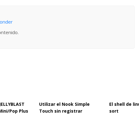
ponder
ontenido.
 JELLYBLAST
Utilizar el Nook Simple
El shell de l
Mini/Pop Plus
Touch sin registrar
sort