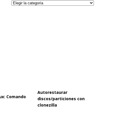
Categorías
Autorestaurar
inux: Comando
discos/particiones con
clonezilla