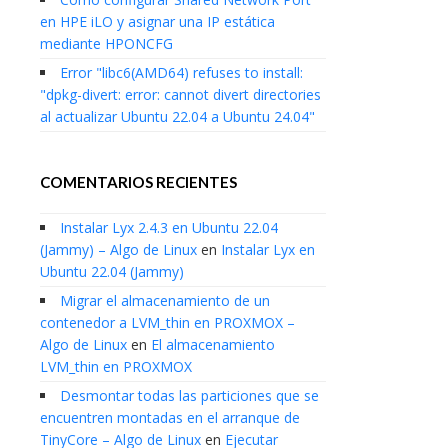
en HPE iLO y asignar una IP estática
mediante HPONCFG
Error "libc6(AMD64) refuses to install:
"dpkg-divert: error: cannot divert directories
al actualizar Ubuntu 22.04 a Ubuntu 24.04"
COMENTARIOS RECIENTES
Instalar Lyx 2.4.3 en Ubuntu 22.04
(Jammy) – Algo de Linux
en
Instalar Lyx en
Ubuntu 22.04 (Jammy)
Migrar el almacenamiento de un
contenedor a LVM_thin en PROXMOX –
Algo de Linux
en
El almacenamiento
LVM_thin en PROXMOX
Desmontar todas las particiones que se
encuentren montadas en el arranque de
TinyCore – Algo de Linux
en
Ejecutar