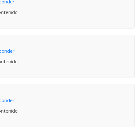
sponder
ontenido.
sponder
ontenido.
sponder
ontenido.