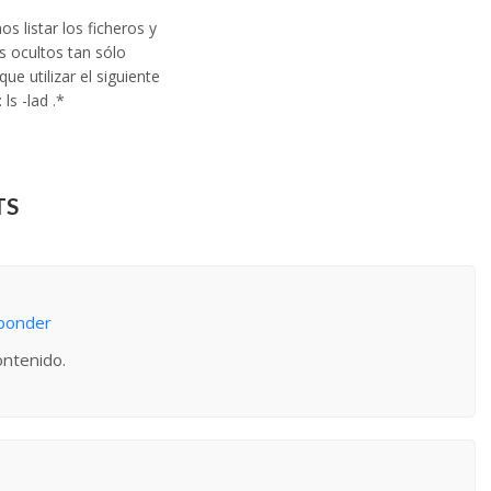
s listar los ficheros y
os ocultos tan sólo
ue utilizar el siguiente
ls -lad .*
TS
sponder
ontenido.