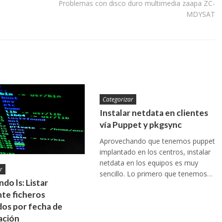
Problemas con disco duro multimedia zaapa ZC-
MDYSAT
Categorizar
Instalar netdata en clientes
vía Puppet y pkgsync
Aprovechando que tenemos puppet
implantado en los centros, instalar
netdata en los equipos es muy
r
sencillo. Lo primero que tenemos…
do ls: Listar
te ficheros
os por fecha de
ación