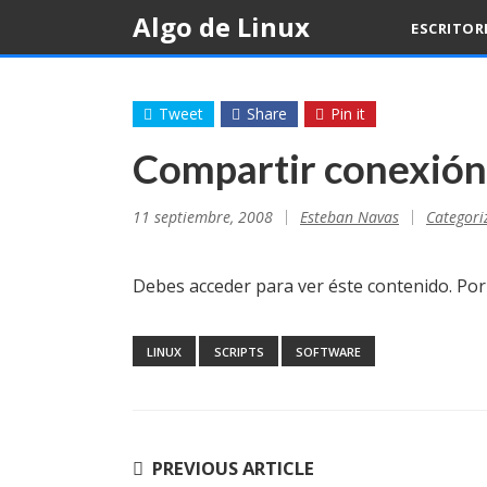
Skip
Algo de Linux
ESCRITOR
to
content
Tweet
Share
Pin it
Compartir conexión 
11 septiembre, 2008
Esteban Navas
Categori
Debes acceder para ver éste contenido. Po
LINUX
SCRIPTS
SOFTWARE
Navegación
PREVIOUS ARTICLE