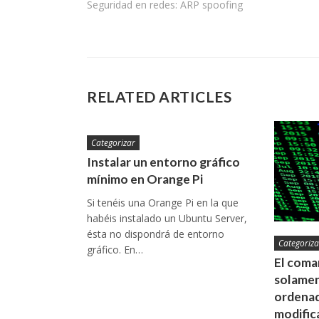
Seguridad en redes: ARP spoofing
de
entradas
RELATED ARTICLES
Categorizar
Instalar un entorno gráfico
mínimo en Orange Pi
Si tenéis una Orange Pi en la que
habéis instalado un Ubuntu Server,
ésta no dispondrá de entorno
Categoriza
gráfico. En…
El coman
solamen
ordenad
modific