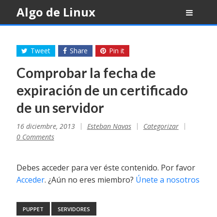
Skip
Algo de Linux
to
content
Tweet
Share
Pin it
Comprobar la fecha de
expiración de un certificado
de un servidor
16 diciembre, 2013
Esteban Navas
Categorizar
0 Comments
Debes acceder para ver éste contenido. Por favor
Acceder
. ¿Aún no eres miembro?
Únete a nosotros
PUPPET
SERVIDORES