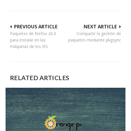
Navegación
PREVIOUS ARTICLE
NEXT ARTICLE
Paquetes de firefox 26.0
Compartir la gestión de
de
para instalar en las
paquetes mediante pkgsync
entradas
máquinas de los IES
RELATED ARTICLES