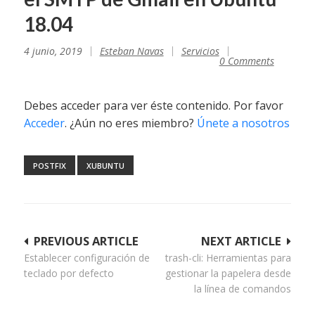
18.04
4 junio, 2019
Esteban Navas
Servicios
0 Comments
Debes acceder para ver éste contenido. Por favor
Acceder
. ¿Aún no eres miembro?
Únete a nosotros
POSTFIX
XUBUNTU
Navegación
PREVIOUS ARTICLE
NEXT ARTICLE
Establecer configuración de
trash-cli: Herramientas para
de
teclado por defecto
gestionar la papelera desde
entradas
la línea de comandos