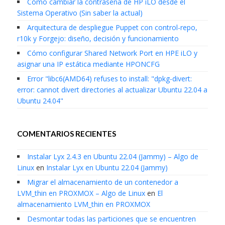
Cómo cambiar la contraseña de HP iLO desde el
Sistema Operativo (Sin saber la actual)
Arquitectura de despliegue Puppet con control-repo,
r10k y Forgejo: diseño, decisión y funcionamiento
Cómo configurar Shared Network Port en HPE iLO y
asignar una IP estática mediante HPONCFG
Error "libc6(AMD64) refuses to install: "dpkg-divert:
error: cannot divert directories al actualizar Ubuntu 22.04 a
Ubuntu 24.04"
COMENTARIOS RECIENTES
Instalar Lyx 2.4.3 en Ubuntu 22.04 (Jammy) – Algo de
Linux
en
Instalar Lyx en Ubuntu 22.04 (Jammy)
Migrar el almacenamiento de un contenedor a
LVM_thin en PROXMOX – Algo de Linux
en
El
almacenamiento LVM_thin en PROXMOX
Desmontar todas las particiones que se encuentren