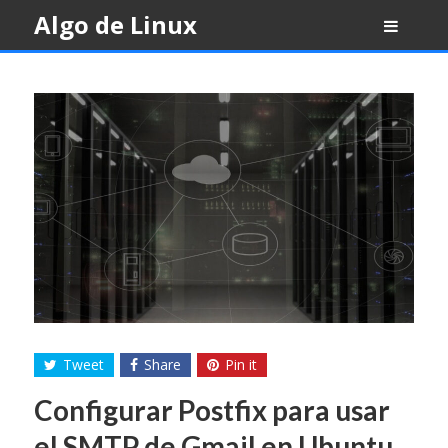
Skip
Algo de Linux
to
content
Tweet
Share
Pin it
Configurar Postfix para usar
el SMTP de Gmail en Ubuntu