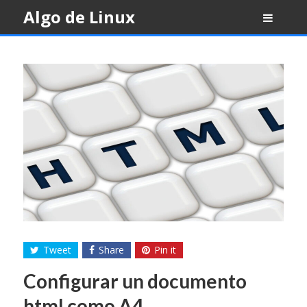
Skip
Algo de Linux
to
content
Tweet
Share
Pin it
Configurar un documento
html como A4