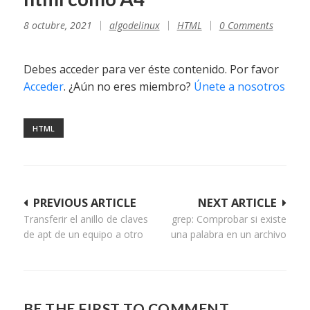
8 octubre, 2021
algodelinux
HTML
0 Comments
Debes acceder para ver éste contenido. Por favor
Acceder
. ¿Aún no eres miembro?
Únete a nosotros
HTML
Navegación
PREVIOUS ARTICLE
NEXT ARTICLE
Transferir el anillo de claves
grep: Comprobar si existe
de
de apt de un equipo a otro
una palabra en un archivo
entradas
BE THE FIRST TO COMMENT