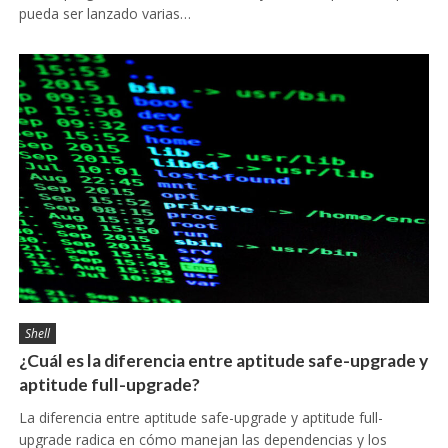
pueda ser lanzado varias…
Shell
¿Cuál es la diferencia entre aptitude safe-upgrade y
aptitude full-upgrade?
La diferencia entre aptitude safe-upgrade y aptitude full-
upgrade radica en cómo manejan las dependencias y los