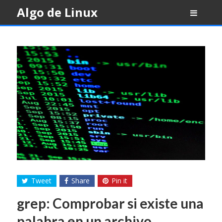
Skip
Algo de Linux
to
content
Tweet
Share
Pin it
grep: Comprobar si existe una
palabra en un archivo