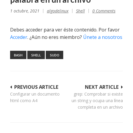
1 octubre, 2021
algodelinux
Shell
0 Comments
Debes acceder para ver éste contenido. Por favor
Acceder
. ¿Aún no eres miembro?
Únete a nosotros
BASH
SHELL
SUDO
Navegación
PREVIOUS ARTICLE
NEXT ARTICLE
Configurar un documento
grep: Comprobar si existe
de
html como A4
un string y ocupa una línea
entradas
completa en un archivo