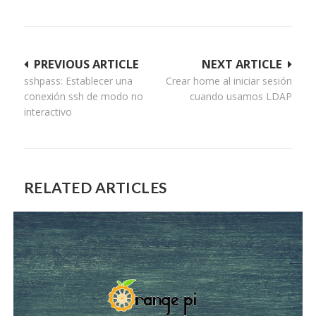
Navegación
PREVIOUS ARTICLE
NEXT ARTICLE
sshpass: Establecer una
Crear home al iniciar sesión
de
conexión ssh de modo no
cuando usamos LDAP
entradas
interactivo
RELATED ARTICLES