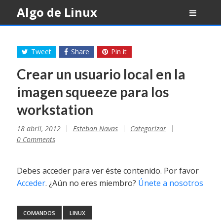
Skip
Algo de Linux
to
content
Tweet
Share
Pin it
Crear un usuario local en la
imagen squeeze para los
workstation
18 abril, 2012
Esteban Navas
Categorizar
0 Comments
Debes acceder para ver éste contenido. Por favor
Acceder
. ¿Aún no eres miembro?
Únete a nosotros
COMANDOS
LINUX