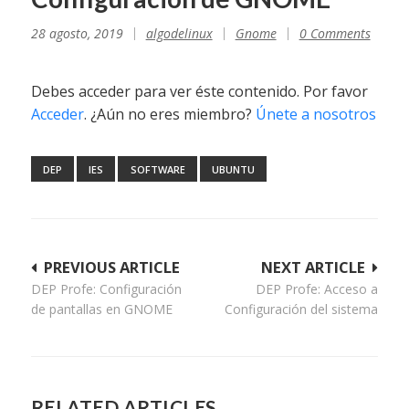
28 agosto, 2019
algodelinux
Gnome
0 Comments
Debes acceder para ver éste contenido. Por favor
Acceder
. ¿Aún no eres miembro?
Únete a nosotros
DEP
IES
SOFTWARE
UBUNTU
Navegación
PREVIOUS ARTICLE
NEXT ARTICLE
DEP Profe: Configuración
DEP Profe: Acceso a
de
de pantallas en GNOME
Configuración del sistema
entradas
RELATED ARTICLES