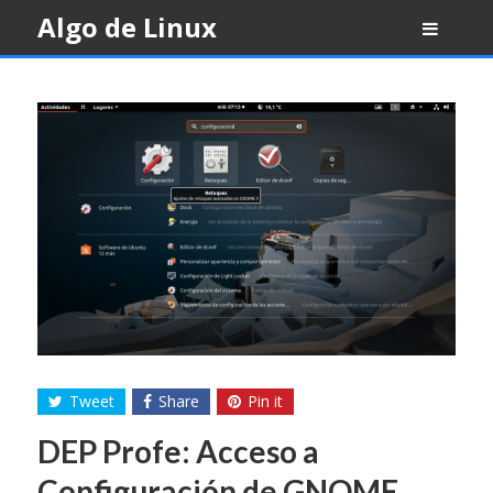
Skip
Algo de Linux
to
content
Tweet
Share
Pin it
DEP Profe: Acceso a
Configuración de GNOME