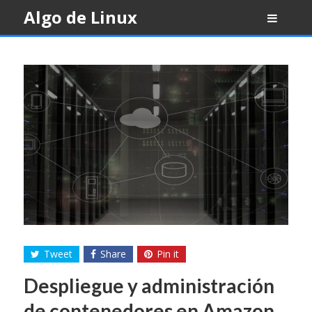
Skip
Algo de Linux
to
content
Tweet
Share
Pin it
Despliegue y administración
de contenedores en Amazon