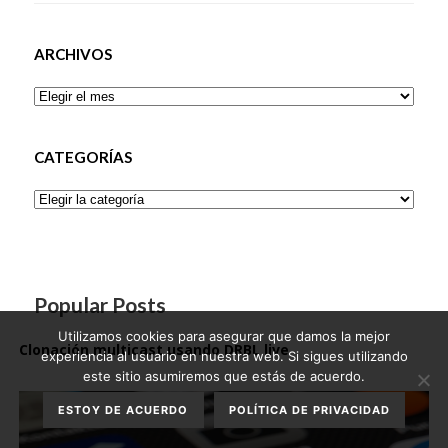
ARCHIVOS
Archivos
CATEGORÍAS
Categorías
Popular Posts
Utilizamos cookies para asegurar que damos la mejor
Clonación multicast usando DRBL live
experiencia al usuario en nuestra web. Si sigues utilizando
este sitio asumiremos que estás de acuerdo.
ESTOY DE ACUERDO
POLÍTICA DE PRIVACIDAD