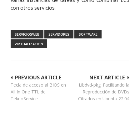
varias instancias de tareas y como combinar ECS
con otros servicios.
SERVICIOSWEB
SERVIDORES
SOFTWARE
VIRTUALIZACION
Navegación
PREVIOUS ARTICLE
NEXT ARTICLE
Tecla de acceso al BIOS en
Libdvd-pkg: Facilitando la
de
All In One TTL de
Reproducción de DVDs
entradas
TeknoService
Cifrados en Ubuntu 22.04