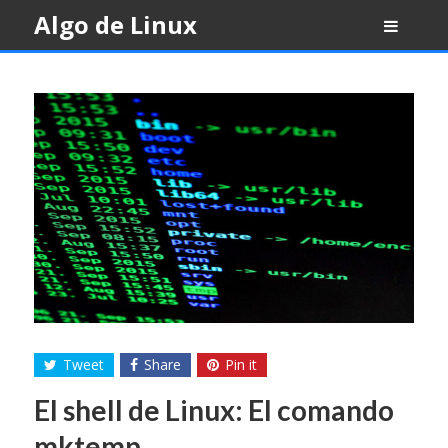
Skip
Algo de Linux
to
content
Tweet
Share
Pin it
El shell de Linux: El comando
mktemp