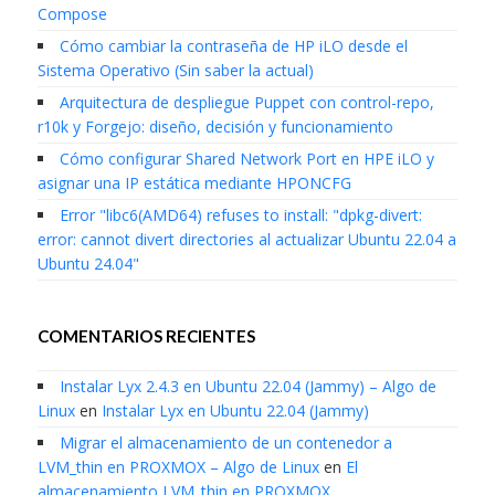
Compose
Cómo cambiar la contraseña de HP iLO desde el
Sistema Operativo (Sin saber la actual)
Arquitectura de despliegue Puppet con control-repo,
r10k y Forgejo: diseño, decisión y funcionamiento
Cómo configurar Shared Network Port en HPE iLO y
asignar una IP estática mediante HPONCFG
Error "libc6(AMD64) refuses to install: "dpkg-divert:
error: cannot divert directories al actualizar Ubuntu 22.04 a
Ubuntu 24.04"
COMENTARIOS RECIENTES
Instalar Lyx 2.4.3 en Ubuntu 22.04 (Jammy) – Algo de
Linux
en
Instalar Lyx en Ubuntu 22.04 (Jammy)
Migrar el almacenamiento de un contenedor a
LVM_thin en PROXMOX – Algo de Linux
en
El
almacenamiento LVM_thin en PROXMOX