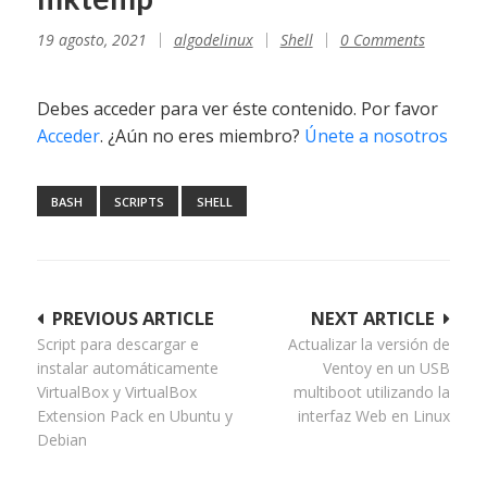
19 agosto, 2021
algodelinux
Shell
0 Comments
Debes acceder para ver éste contenido. Por favor
Acceder
. ¿Aún no eres miembro?
Únete a nosotros
BASH
SCRIPTS
SHELL
Navegación
PREVIOUS ARTICLE
NEXT ARTICLE
Script para descargar e
Actualizar la versión de
de
instalar automáticamente
Ventoy en un USB
entradas
VirtualBox y VirtualBox
multiboot utilizando la
Extension Pack en Ubuntu y
interfaz Web en Linux
Debian