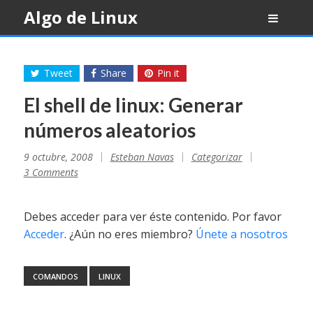
Skip
Algo de Linux
to
content
Tweet
Share
Pin it
El shell de linux: Generar
números aleatorios
9 octubre, 2008
Esteban Navas
Categorizar
3 Comments
Debes acceder para ver éste contenido. Por favor
Acceder
. ¿Aún no eres miembro?
Únete a nosotros
COMANDOS
LINUX