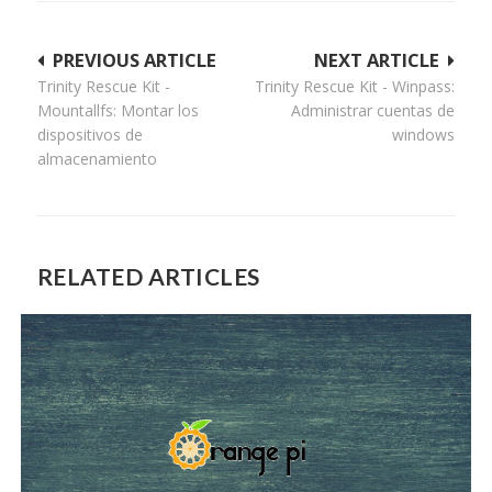
Navegación
PREVIOUS ARTICLE
NEXT ARTICLE
Trinity Rescue Kit -
Trinity Rescue Kit - Winpass:
de
Mountallfs: Montar los
Administrar cuentas de
entradas
dispositivos de
windows
almacenamiento
RELATED ARTICLES