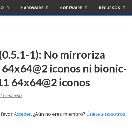
IO
HARDWARE
SOFTWARE
RECURSOS
(0.5.1-1): No mirroriza
 64x64@2 iconos ni bionic-
11 64x64@2 iconos
2 Comments
r favor
Acceder
. ¿Aún no eres miembro?
Únete a nosotros