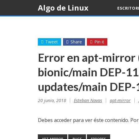
Skip
Algo de Linux
ESCRITOR
to
content
Tweet
Share
Pin it
Error en apt-mirror 
bionic/main DEP-11
updates/main DEP-
20 junio, 2018
Esteban Navas
apt-mirror
Debes acceder para ver éste contenido. Po
APT-MIRROR
BUGS
ERRORES