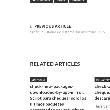
Navegación
PREVIOUS ARTICLE
Crear un usuario de sistema sin directorio HOME
de
entradas
RELATED ARTICLES
apt-mirror
apt-mirro
check-new-packages-
check-a
downloaded-by-apt-mirror:
chequea
Script para chequear solo los
descarg
últimos paquetes
Hace tie
descargados por apt-mirror