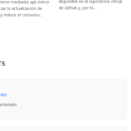
disponible en el repositorio oficial
mirror mediante apt-mirror
de Github y, por lo…
lizar la actualización de
 y reducir el consumo…
TS
nder
ontenido.