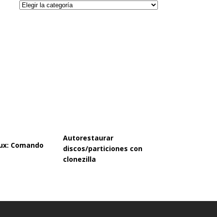
Categorías
Autorestaurar
inux: Comando
discos/particiones con
clonezilla