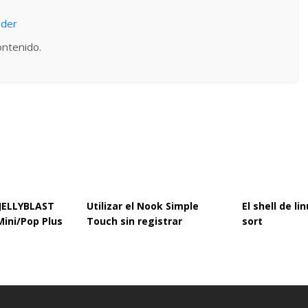
nder
ontenido.
 JELLYBLAST
Utilizar el Nook Simple
El shell de l
Mini/Pop Plus
Touch sin registrar
sort