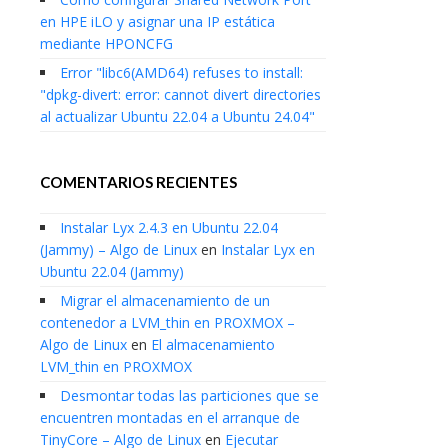
en HPE iLO y asignar una IP estática
mediante HPONCFG
Error "libc6(AMD64) refuses to install:
"dpkg-divert: error: cannot divert directories
al actualizar Ubuntu 22.04 a Ubuntu 24.04"
COMENTARIOS RECIENTES
Instalar Lyx 2.4.3 en Ubuntu 22.04
(Jammy) – Algo de Linux
en
Instalar Lyx en
Ubuntu 22.04 (Jammy)
Migrar el almacenamiento de un
contenedor a LVM_thin en PROXMOX –
Algo de Linux
en
El almacenamiento
LVM_thin en PROXMOX
Desmontar todas las particiones que se
encuentren montadas en el arranque de
TinyCore – Algo de Linux
en
Ejecutar