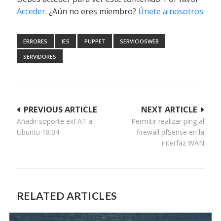
Acceder
. ¿Aún no eres miembro?
Únete a nosotros
ERRORES
IES
PUPPET
SERVICIOSWEB
SERVIDORES
Navegación
PREVIOUS ARTICLE
NEXT ARTICLE
Añadir soporte exFAT a
Permitir realizar ping al
de
Ubuntu 18.04
firewall pfSense en la
entradas
interfaz WAN
RELATED ARTICLES