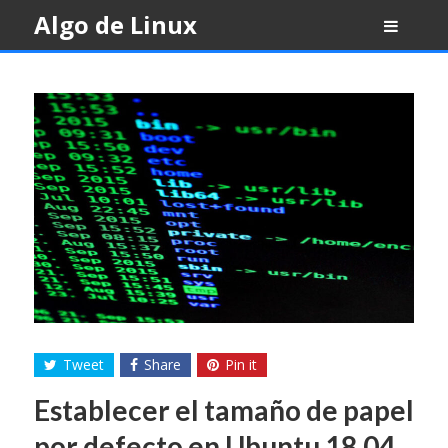
Skip
Algo de Linux
to
content
Tweet
Share
Pin it
Establecer el tamaño de papel
por defecto en Ubuntu 18.04