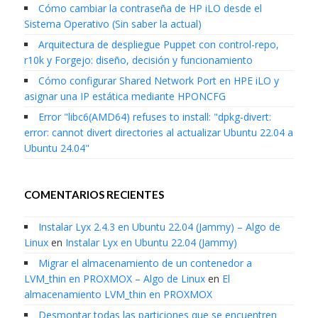
Cómo cambiar la contraseña de HP iLO desde el
Sistema Operativo (Sin saber la actual)
Arquitectura de despliegue Puppet con control-repo,
r10k y Forgejo: diseño, decisión y funcionamiento
Cómo configurar Shared Network Port en HPE iLO y
asignar una IP estática mediante HPONCFG
Error "libc6(AMD64) refuses to install: "dpkg-divert:
error: cannot divert directories al actualizar Ubuntu 22.04 a
Ubuntu 24.04"
COMENTARIOS RECIENTES
Instalar Lyx 2.4.3 en Ubuntu 22.04 (Jammy) – Algo de
Linux
en
Instalar Lyx en Ubuntu 22.04 (Jammy)
Migrar el almacenamiento de un contenedor a
LVM_thin en PROXMOX – Algo de Linux
en
El
almacenamiento LVM_thin en PROXMOX
Desmontar todas las particiones que se encuentren