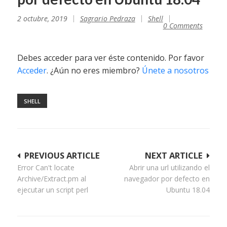
2 octubre, 2019
Sagrario Pedraza
Shell
0 Comments
Debes acceder para ver éste contenido. Por favor
Acceder
. ¿Aún no eres miembro?
Únete a nosotros
SHELL
Navegación
PREVIOUS ARTICLE
NEXT ARTICLE
Error Can't locate
Abrir una url utilizando el
de
Archive/Extract.pm al
navegador por defecto en
entradas
ejecutar un script perl
Ubuntu 18.04