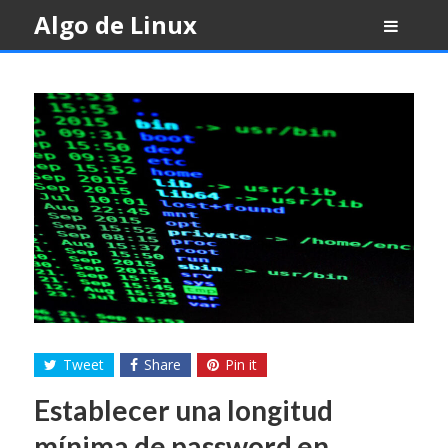
Skip
Algo de Linux
to
content
Tweet
Share
Pin it
Establecer una longitud
mínima de password en