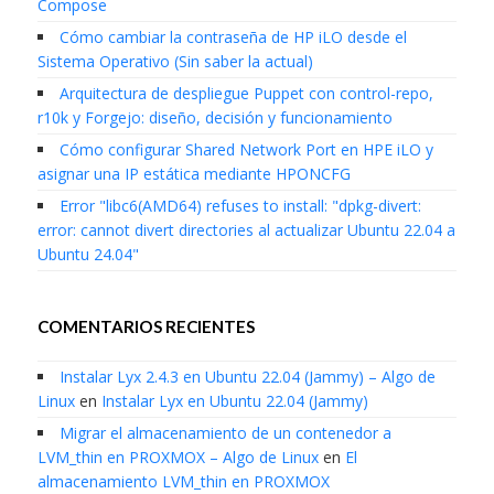
Compose
Cómo cambiar la contraseña de HP iLO desde el
Sistema Operativo (Sin saber la actual)
Arquitectura de despliegue Puppet con control-repo,
r10k y Forgejo: diseño, decisión y funcionamiento
Cómo configurar Shared Network Port en HPE iLO y
asignar una IP estática mediante HPONCFG
Error "libc6(AMD64) refuses to install: "dpkg-divert:
error: cannot divert directories al actualizar Ubuntu 22.04 a
Ubuntu 24.04"
COMENTARIOS RECIENTES
Instalar Lyx 2.4.3 en Ubuntu 22.04 (Jammy) – Algo de
Linux
en
Instalar Lyx en Ubuntu 22.04 (Jammy)
Migrar el almacenamiento de un contenedor a
LVM_thin en PROXMOX – Algo de Linux
en
El
almacenamiento LVM_thin en PROXMOX