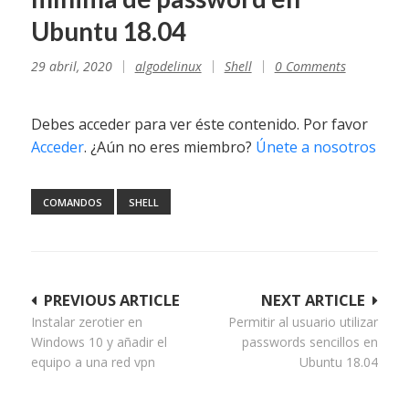
Ubuntu 18.04
29 abril, 2020
algodelinux
Shell
0 Comments
Debes acceder para ver éste contenido. Por favor
Acceder
. ¿Aún no eres miembro?
Únete a nosotros
COMANDOS
SHELL
Navegación
PREVIOUS ARTICLE
NEXT ARTICLE
Instalar zerotier en
Permitir al usuario utilizar
de
Windows 10 y añadir el
passwords sencillos en
entradas
equipo a una red vpn
Ubuntu 18.04