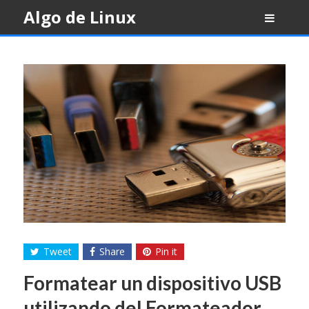
Skip
Algo de Linux
to
content
Tweet
Share
Pin it
Formatear un dispositivo USB
utilizando del Formateador