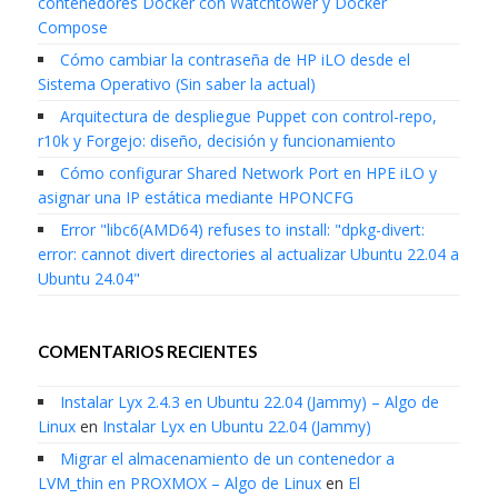
contenedores Docker con Watchtower y Docker
Compose
Cómo cambiar la contraseña de HP iLO desde el
Sistema Operativo (Sin saber la actual)
Arquitectura de despliegue Puppet con control-repo,
r10k y Forgejo: diseño, decisión y funcionamiento
Cómo configurar Shared Network Port en HPE iLO y
asignar una IP estática mediante HPONCFG
Error "libc6(AMD64) refuses to install: "dpkg-divert:
error: cannot divert directories al actualizar Ubuntu 22.04 a
Ubuntu 24.04"
COMENTARIOS RECIENTES
Instalar Lyx 2.4.3 en Ubuntu 22.04 (Jammy) – Algo de
Linux
en
Instalar Lyx en Ubuntu 22.04 (Jammy)
Migrar el almacenamiento de un contenedor a
LVM_thin en PROXMOX – Algo de Linux
en
El