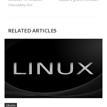
entradas
Chocolatey GUI
RELATED ARTICLES
Ubuntu