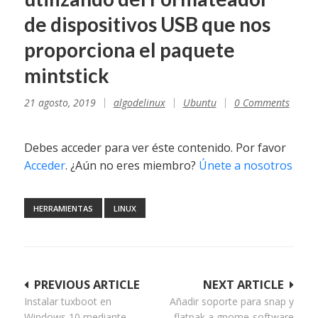
de dispositivos USB que nos
proporciona el paquete
mintstick
21 agosto, 2019
algodelinux
Ubuntu
0 Comments
Debes acceder para ver éste contenido. Por favor
Acceder
. ¿Aún no eres miembro?
Únete a nosotros
HERRAMIENTAS
LINUX
Navegación
PREVIOUS ARTICLE
NEXT ARTICLE
Instalar tuxboot en
Añadir soporte para snap y
de
Windows 10 mediante
flatpak a gnome-software