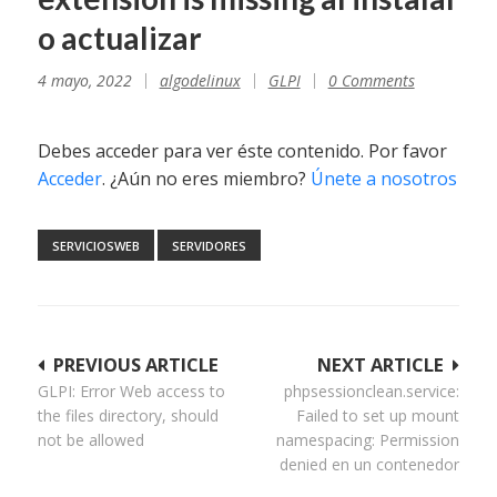
o actualizar
4 mayo, 2022
algodelinux
GLPI
0 Comments
Debes acceder para ver éste contenido. Por favor
Acceder
. ¿Aún no eres miembro?
Únete a nosotros
SERVICIOSWEB
SERVIDORES
Navegación
PREVIOUS ARTICLE
NEXT ARTICLE
GLPI: Error Web access to
phpsessionclean.service:
de
the files directory, should
Failed to set up mount
entradas
not be allowed
namespacing: Permission
denied en un contenedor